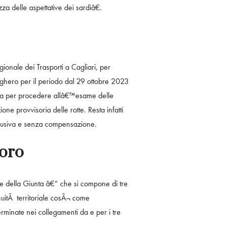
za delle aspettative dei sardiâ€.
gionale dei Trasporti a Cagliari, per
Alghero per il periodo dal 29 ottobre 2023
ata per procedere allâ€™esame delle
e provvisoria delle rotte. Resta infatti
esclusiva e senza compensazione.
Moro
 della Giunta â€“ che si compone di tre
nuitÃ territoriale cosÃ¬ come
rminate nei collegamenti da e per i tre