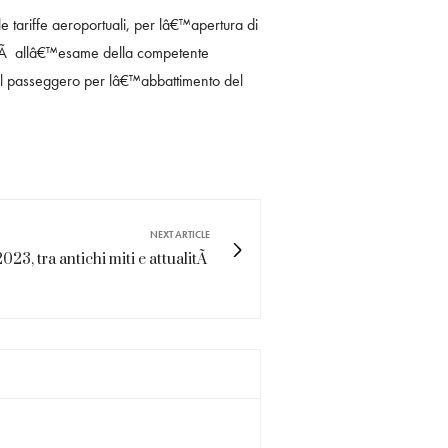
e tariffe aeroportuali, per lâ€™apertura di
 giÃ allâ€™esame della competente
o al passeggero per lâ€™abbattimento del
NEXT ARTICLE
023, tra antichi miti e attualitÃ