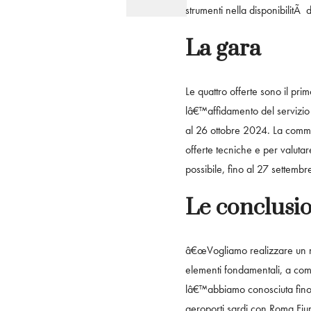
strumenti nella disponibilitÃ
La gara
Le quattro offerte sono il pri
lâ€™affidamento del servizio 
al 26 ottobre 2024. La comm
offerte tecniche e per valuta
possibile, fino al 27 settemb
Le conclusi
â€œVogliamo realizzare un n
elementi fondamentali, a comi
lâ€™abbiamo conosciuta fino a
aeroporti sardi con Roma Fiu