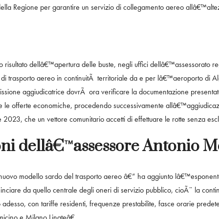
 della Regione per garantire un servizio di collegamento aereo allâ€™altez
mo risultato dellâ€™apertura delle buste, negli uffici dellâ€™assessorato re
di trasporto aereo in continuitÃ territoriale da e per lâ€™aeroporto di 
issione aggiudicatrice dovrÃ ora verificare la documentazione present
re le offerte economiche, procedendo successivamente allâ€™aggiudicazion
re 2023, che un vettore comunitario accetti di effettuare le rotte senza 
oni dellâ€™assessore Antonio 
uovo modello sardo del trasporto aereo â€“ ha aggiunto lâ€™esponente
nciare da quello centrale degli oneri di servizio pubblico, cioÃ¨ la conti
desso, con tariffe residenti, frequenze prestabilite, fasce orarie predete
micino e Milano Linateâ€.