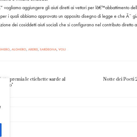
vogliamo aggiungere gli aiuti diretti ai vettori per lâ€™abbattimento dell
, per i quali abbiamo approvato un apposito disegno di legge e che Ã¨
ione dei cosiddetti aiuti sociali che si configurano nel contributo dirett
GHERO
,
ALGHERO
,
AREREI
,
SARDEGNA
,
VOLI
atta premia le etichette sarde al
Notte dei Poeti 2
l Vino"
t