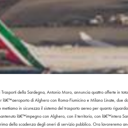
rasporti della Sardegna, Antonio Moro, annuncia quattro offerte in total
per lâ€™aeroporto di Alghero con Roma-Fiumicino e Milano Linate, due da p
ttiamo in sicurezza il sistema del trasporto aereo per quanto riguarda gl
tenuto lâ€™impegno con Alghero, con il territorio, con lâ€™intera Sar
prima della scadenza degli oneri di servizio pubblico. Ora lavoreremo a