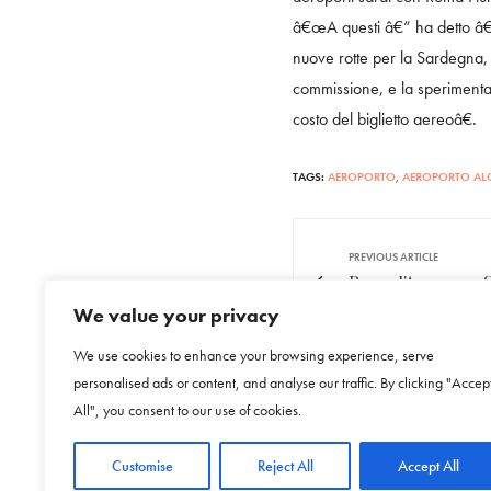
â€œA questi â€“ ha detto â€“ 
nuove rotte per la Sardegna
commissione, e la sperimentaz
costo del biglietto aereoâ€.
TAGS:
AEROPORTO
,
AEROPORTO AL
PREVIOUS ARTICLE
Roma, l'Assessore S
concorso "CittÃ de
We value your privacy
We use cookies to enhance your browsing experience, serve
personalised ads or content, and analyse our traffic. By clicking "Accep
All", you consent to our use of cookies.
NO COMMENTS YET
Customise
Reject All
Accept All
Leave a Reply