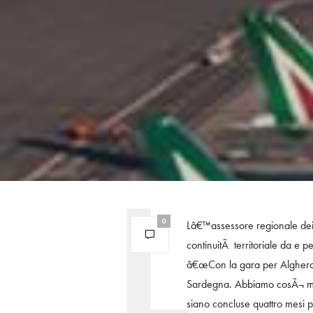
0
Lâ€™assessore regionale dei T
continuitÃ territoriale da e 
â€œCon la gara per Alghero me
Sardegna. Abbiamo cosÃ¬ man
siano concluse quattro mesi 