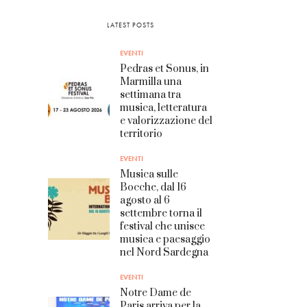
LATEST POSTS
EVENTI
Pedras et Sonus, in
Marmilla una
settimana tra
musica, letteratura
e valorizzazione del
territorio
EVENTI
Musica sulle
Bocche, dal 16
agosto al 6
settembre torna il
festival che unisce
musica e paesaggio
nel Nord Sardegna
EVENTI
Notre Dame de
Paris arriva per la