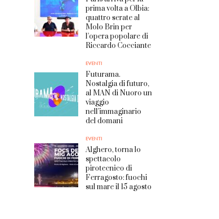
prima volta a Olbia:
quattro serate al
Molo Brin per
l’opera popolare di
Riccardo Cocciante
EVENTI
Futurama.
Nostalgia di futuro,
al MAN di Nuoro un
viaggio
nell’immaginario
del domani
EVENTI
Alghero, torna lo
spettacolo
pirotecnico di
Ferragosto: fuochi
sul mare il 15 agosto