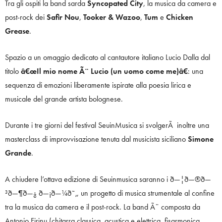
Tra gli ospiti la band sarda
Syncopated City
, la musica da camera e
post-rock dei
Safir Nou
,
Tooker & Wazoo
,
Tum
e
Chicken
Grease
.
Spazio a un omaggio dedicato al cantautore italiano Lucio Dalla dal
titolo
â€œIl mio nome Ã¨ Lucio (un uomo come me)â€
: una
sequenza di emozioni liberamente ispirate alla poesia lirica e
musicale del grande artista bolognese.
Durante i tre giorni del festival SeuinMusica si svolgerÃ inoltre una
masterclass di improvvisazione tenuta dal musicista siciliano
Simone
Grande
.
A chiudere l’ottava edizione di Seuinmusica saranno i ð—¦ð—®ð—
³ð—¶ð—¿ ð—¡ð—¼ð˜‚, un progetto di musica strumentale al confine
tra la musica da camera e il post-rock. La band Ã¨ composta da
Antonio Firinu (chitarra classica, acustica e elettrica, fisarmonica,