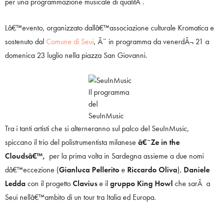
per una programmazione musicale di qualitÃ .
Lâ€™evento, organizzato dallâ€™associazione culturale Kromatica e
sostenuto dal
Comune di Seui
, Ã¨ in programma da venerdÃ¬ 21 a
domenica 23 luglio nella piazza San Giovanni.
Il programma
del
SeuInMusic
Tra i tanti artisti che si alterneranno sul palco del SeuInMusic,
spiccano il trio del polistrumentista milanese
â€˜Ze in the
Cloudsâ€™,
per la prima volta in Sardegna assieme a due nomi
dâ€™eccezione (
Gianluca Pellerito
e
Riccardo Oliva
),
Daniele
Ledda
con il progetto
Clavius
e il
gruppo King Howl
che sarÃ a
Seui nellâ€™ambito di un tour tra Italia ed Europa.