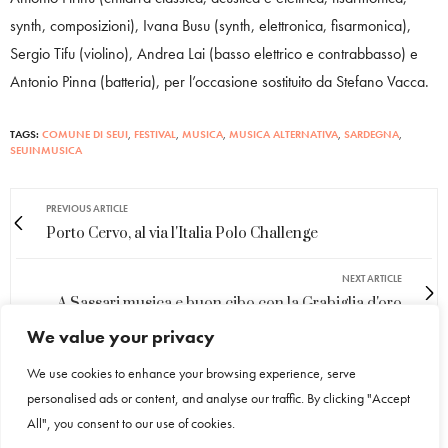
synth, composizioni), Ivana Busu (synth, elettronica, fisarmonica),
Sergio Tifu (violino), Andrea Lai (basso elettrico e contrabbasso) e
Antonio Pinna (batteria), per l’occasione sostituito da Stefano Vacca.
TAGS:
COMUNE DI SEUI
,
FESTIVAL
,
MUSICA
,
MUSICA ALTERNATIVA
,
SARDEGNA
,
SEUINMUSICA
PREVIOUS ARTICLE
Porto Cervo, al via l'Italia Polo Challenge
NEXT ARTICLE
A Sassari musica e buon cibo con la Grabiglia d'oro
We value your privacy
0
We use cookies to enhance your browsing experience, serve
personalised ads or content, and analyse our traffic. By clicking "Accept
All", you consent to our use of cookies.