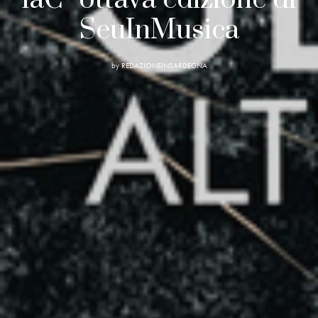
SeuInMusica
by
REDAZIONEINSARDEGNA