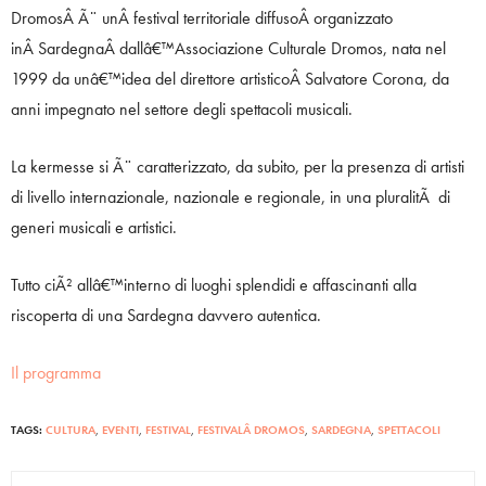
DromosÂ Ã¨ unÂ festival territoriale diffusoÂ organizzato
inÂ SardegnaÂ dallâ€™Associazione Culturale Dromos, nata nel
1999 da unâ€™idea del direttore artisticoÂ Salvatore Corona, da
anni impegnato nel settore degli spettacoli musicali.
La kermesse si Ã¨ caratterizzato, da subito, per la presenza di artisti
di livello internazionale, nazionale e regionale, in una pluralitÃ di
generi musicali e artistici.
Tutto ciÃ² allâ€™interno di luoghi splendidi e affascinanti alla
riscoperta di una Sardegna davvero autentica.
Il programma
TAGS:
CULTURA
,
EVENTI
,
FESTIVAL
,
FESTIVALÂ DROMOS
,
SARDEGNA
,
SPETTACOLI