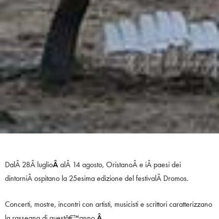
DalÂ 28Â luglio
Â
alÂ 14 agosto, OristanoÂ e iÂ paesi dei
dintorniÂ ospitano la 25esima edizione del festivalÂ Dromos.
Concerti, mostre, incontri con artisti, musicisti e scrittori caratterizzano
la rassegna di questâ€™anno.
Â