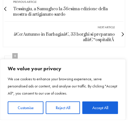
PREVIOUS ARTICLE
Tessingiu, a Samugheo la 56esima edizione della
mostra di artigianato sardo
NEXT ARTICLE
â€œAutunno in Barbagiaâ€, 33 borghi si preparano
allâ€™ospitalitÃ
0
We value your privacy
We use cookies to enhance your browsing experience, serve
personalised ads or content, and analyse our traffic. By clicking "Accept
NO COMMENTS YET
All", you consent to our use of cookies.
Leave a Reply
Customise
Reject All
Accept All
Your email address will not be published.