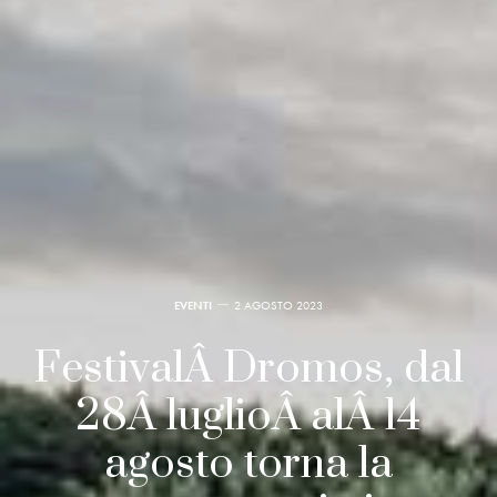
EVENTI
2 AGOSTO 2023
FestivalÂ Dromos, dal
28Â luglioÂ alÂ 14
agosto torna la