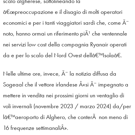
scalo algherese, sottolineando la
â€œpreoccupazione e il disagio di molti operatori
economici e per i tanti viaggiatori sardi che, come Ã¨
noto, hanno ormai un riferimento piÃ¹ che ventennale
nei servizi low cost della compagnia Ryanair operati
da e per lo scalo del Nord Ovest dellâ€™Isolaâ€.
Nelle ultime ore, invece, Ã¨ la notizia diffusa da
Sogeaal che il vettore irlandese Â«si Ã¨ impegnato a
mettere in vendita nei prossimi giorni un ventaglio di
voli invernali (novembre 2023 / marzo 2024) da/per
lâ€™aeroporto di Alghero, che conterÃ non meno di
16 frequenze settimanaliÂ».