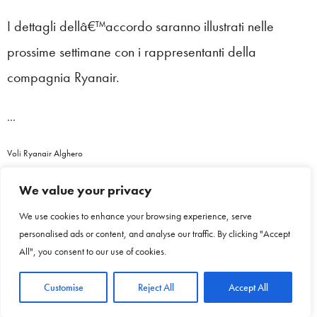
I dettagli dellâ€™accordo saranno illustrati nelle
prossime settimane con i rappresentanti della
compagnia Ryanair.
…
Voli Ryanair Alghero
We value your privacy
TAGS:
AEREI
,
ALGHERO
,
RYANAIR
,
SARDEGNA
,
SOGEAAL
,
VOLI
,
VOLI RYANAIR
ALGHERO
We use cookies to enhance your browsing experience, serve
personalised ads or content, and analyse our traffic. By clicking "Accept
PREVIOUS ARTICLE
All", you consent to our use of cookies.
Sardegna, i droni alla ricerca di tartarughe caretta
caretta sulle spiagge ogliastrine
Customise
Reject All
Accept All
NEXT ARTICLE