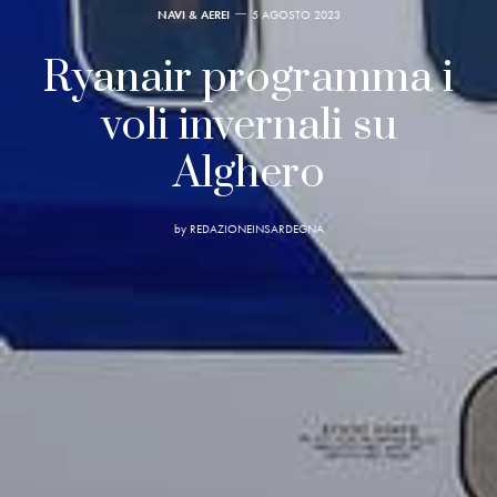
NAVI & AEREI
5 AGOSTO 2023
Ryanair programma i
voli invernali su
Alghero
by
REDAZIONEINSARDEGNA