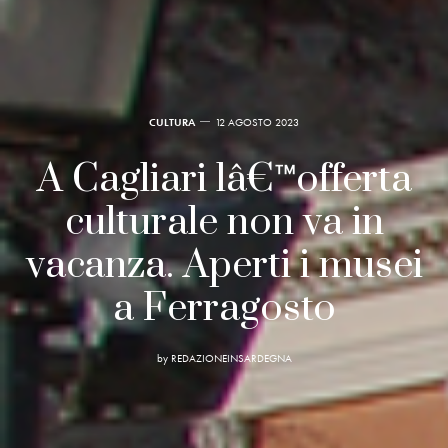
CULTURA
12 AGOSTO 2023
A Cagliari lâ€™offerta
culturale non va in
vacanza. Aperti i musei
a Ferragosto
by
REDAZIONEINSARDEGNA