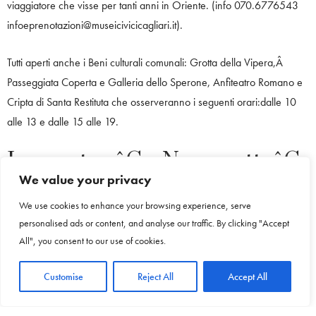
viaggiatore che visse per tanti anni in Oriente. (info 070.6776543
infoeprenotazioni@museicivicicagliari.it).
Tutti aperti anche i Beni culturali comunali: Grotta della Vipera,Â
Passeggiata Coperta e Galleria dello Sperone, Anfiteatro Romano e
Cripta di Santa Restituta che osserveranno i seguenti orari:dalle 10
alle 13 e dalle 15 alle 19.
Le mostre â€œNero notteâ€
We value your privacy
Apertura con orario spezzato 9/13 e 16/20 anche per il Centro
We use cookies to enhance your browsing experience, serve
comunale dâ€™arte ExmÃ dove sono appena state inaugurate le
personalised ads or content, and analyse our traffic. By clicking "Accept
All", you consent to our use of cookies.
mostre â€œNero notteâ€, personale del pluripremiato illustratore
Daniele Serra, e â€œ1993| 2023, 30 anni con lâ€™ExmÃ â€
Customise
Reject All
Accept All
mostra fotografica che ripercorre la storia passata e recente
dellâ€™ex mattatoio cittadino diventato il primo centro comunale