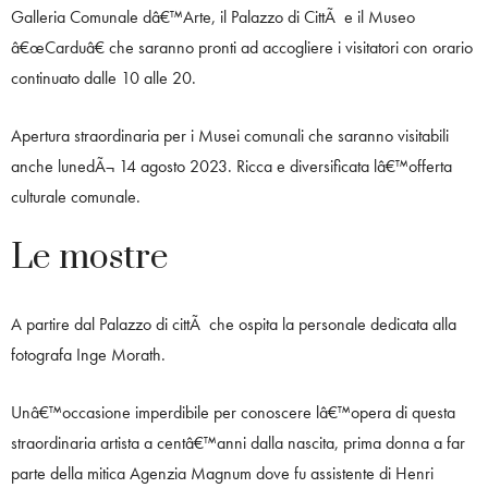
Galleria Comunale dâ€™Arte, il Palazzo di CittÃ e il Museo
â€œCarduâ€ che saranno pronti ad accogliere i visitatori con orario
continuato dalle 10 alle 20.
Apertura straordinaria per i Musei comunali che saranno visitabili
anche lunedÃ¬ 14 agosto 2023. Ricca e diversificata lâ€™offerta
culturale comunale.
Le mostre
A partire dal Palazzo di cittÃ che ospita la personale dedicata alla
fotografa Inge Morath.
Unâ€™occasione imperdibile per conoscere lâ€™opera di questa
straordinaria artista a centâ€™anni dalla nascita, prima donna a far
parte della mitica Agenzia Magnum dove fu assistente di Henri