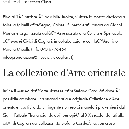
sculture di Francesco Ciusa.
Fino al 1Â° ottobre Ã¨ possibile, inoltre, visitare la mostra dedicata a
Mirella Mibelli â€œSegno, Colore, Superficieâ€, curata da Gianni
Murtas e organizzata dallâ€™Assessorato alla Cultura e Spettacolo
â€“ Musei Civici di Cagliari, in collaborazione con lâ€™Archivio
Mirella Mibelli. (info 070.6776454
infoeprenotazioni@museicivicicagliari.it).
La collezione d’Arte orientale
Infine il Museo dâ€™arte siamese â€œStefano Carduâ€ dove Ã¨
possibile ammirare una straordinaria e originale Collezione d’Arte
orientale, costituita da un ingente numero di manufatti provenienti dal
Siam, l’attuale Thailandia, databili perlopiÃ¹ al XIX secolo, donati alla
cittÃ di Cagliari dal collezionista Stefano Cardu,Â avventuroso