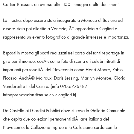
Cartier-Bresson, attraverso oltre 150 immagini e altri documenti.
La mostra, dopo essere stata inaugurata a Monaco di Baviera ed
essere stata poi allestita a Venezia, Ã¨ approdata a Cagliari e
rappresenta un evento fotografico di grande interesse e importanza.
Esposti in mostra gli scatti realizzati nel corso dei tanti reportage in
giro per il mondo, cosÃ¬ come foto di scena e i celebri ritratti di
importanti personalitÃ del Novecento come Henri Moore, Pablo
Picasso, AndrÃ© Malraux, Doris Lessing, Marilyn Monroe, Gloria
Vanderbilt e Fidel Castro. (info 070.6776482
infoeprenotazioni@museicivicicagliari.it).
Da Castello ai Giardini Pubblici dove si trova la Galleria Comunale
che ospita due collezioni permanenti diÂ arte italiana del
Novecento: la Collezione Ingrao e la Collezione sarda con le