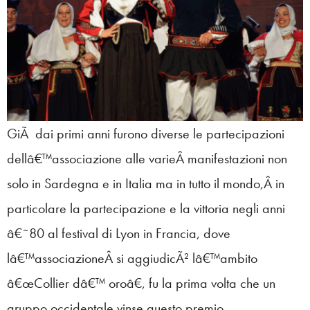
GiÃ dai primi anni furono diverse le partecipazioni
dellâ€™associazione alle varie
Â manifestazioni non
solo in Sardegna e in Italia ma in tutto il mondo,Â in
particolare la partecipazione e la vittoria negli anni
â€˜80 al festival di Lyon in Francia, dove
lâ€™associazioneÂ si aggiudicÃ² lâ€™ambito
â€œCollier dâ€™ oroâ€, fu la prima volta che un
gruppo occidentale vinse questo premio.