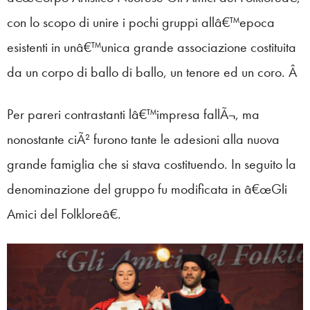
con lo scopo di unire i pochi gruppi allâ€™epoca
esistenti in unâ€™unica grande associazione costituita
da un corpo di ballo di ballo, un tenore ed un coro. Â
Per pareri contrastanti lâ€™impresa fallÃ¬, ma
nonostante ciÃ² furono tante le adesioni alla nuova
grande famiglia che si stava costituendo. In seguito la
denominazione del gruppo fu modificata in â€œGli
Amici del Folkloreâ€.