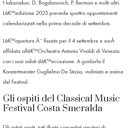
Nakariakov, D. Bogdanovich, P. Berman e molti altri.
Lâ€™edizione 2023 prevede quattro appuntamenti
calendarizzati nella prima decade di settembre.
Lâ€™apertura Ã¨ fissata per il 4 settembre e sarÃ
affidata allâ€™Orchestra Antonio Vivaldi di Venezia
con i suoi solisti dâ€™eccezione. A guidarla il
Konzertmeister Guglielmo De Stasio, violinista e anima
del Festival.
Gli ospiti del Classical Music
Festival Costa Smeralda
Gli artisti ospiti, tutti illustri concertisti vincitori di