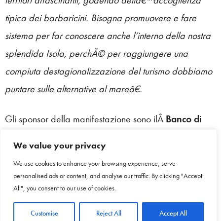
territori affascinanti, godendo dellâ€™accoglienza
tipica dei barbaricini. Bisogna promuovere e fare
sistema per far conoscere anche l’interno della nostra
splendida Isola, perchÃ© per raggiungere una
compiuta destagionalizzazione del turismo dobbiamo
puntare sulle alternative al mareâ€.
Gli sponsor della manifestazione sono ilÂ
Banco di
Sardegna
Â eÂ
ABBIÂ GROUP
, attraverso il
We value your privacy
marchioÂ
Cuore dellâ€™Isola
, e il
We use cookies to enhance your browsing experience, serve
partnerÂ
Grimaldi Lines
che veicolerÃ il circuito
personalised ads or content, and analyse our traffic. By clicking "Accept
attraverso i propri strumenti di comunicazione.
All", you consent to our use of cookies.
Customise
Reject All
Accept All
â€œIl Banco di Sardegna Ã¨ lieto di confermare