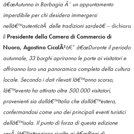
â€œAutunno in Barbagia Ã¨ un appuntamento
imperdibile per chi desidera immergersi
nellâ€™autenticitÃ delle tradizioni sardeâ€
– dichiara
il
Presidente della Camera di Commercio di
Nuoro, Agostino CicalÃ²
â€“
â€œDurante il periodo
autunnale, 33 borghi apriranno le porte ai visitatori e
offriranno loro una panoramica completa della cultura
locale. Secondo i dati rilevati lâ€™anno scorso,
lâ€™evento ha attirato oltre 500.000 visitatori,
provenienti sia dallâ€™Italia che dallâ€™estero,
confermandosi come uno dei principali eventi turistici
dellâ€™isola. Il punto di forza di questa edizione
sarÃ lâ€™attenzione rivolta ai â€œPiani di