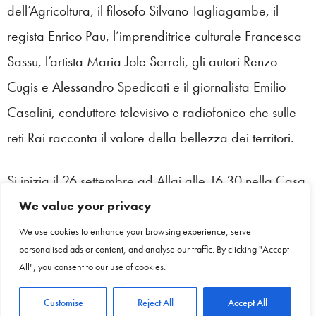
dell’Agricoltura, il filosofo Silvano Tagliagambe, il
regista Enrico Pau, l’imprenditrice culturale Francesca
Sassu, l’artista Maria Jole Serreli, gli autori Renzo
Cugis e Alessandro Spedicati e il giornalista Emilio
Casalini, conduttore televisivo e radiofonico che sulle
reti Rai racconta il valore della bellezza dei territori.
Si inizia il 26 settembre ad Allai alle 16.30 nella Casa
sull’albero, riaperta per l’occasione.
We value your privacy
We use cookies to enhance your browsing experience, serve
Si comincia con il concerto di Marcello Peghin e
personalised ads or content, and analyse our traffic. By clicking "Accept
All", you consent to our use of cookies.
Salvatore Maltana per Insulae Lab, il centro di
produzione della musica jazz e della creativitÃ ideato
Customise
Reject All
Accept All