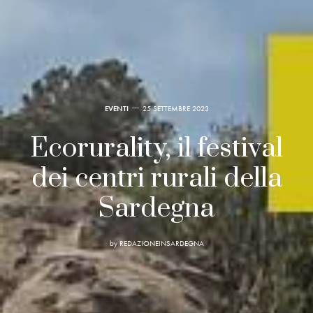
EVENTI
25 SETTEMBRE 2023
Ecorurality, il festival
dei centri rurali della
Sardegna
by
REDAZIONEINSARDEGNA