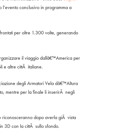
so l’evento conclusivo in programma a
ffrontati per oltre 1.300 volte, generando
d organizzare il viaggio dallâ€™America per
 altre cittÃ italiane.
ociazione degli Armatori Vela dâ€™Altura
o, mentre per la finale li inserirÃ negli
che riconosceranno dopo averla giÃ vista
in 3D con la cittÃ sullo sfondo.