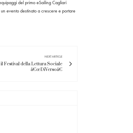
i equipaggi del primo eSailing Cagliari
a un evento destinato a crescere e portare
NEXT ARTICLE
 il Festival della Lettura Sociale
â€œDiVersoâ€