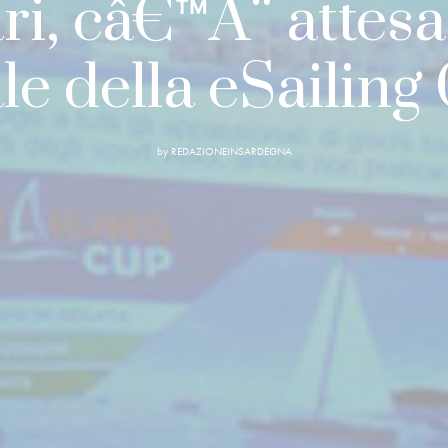
ri, câ€™Ã¨ attesa
ale della eSailing
by
REDAZIONEINSARDEGNA