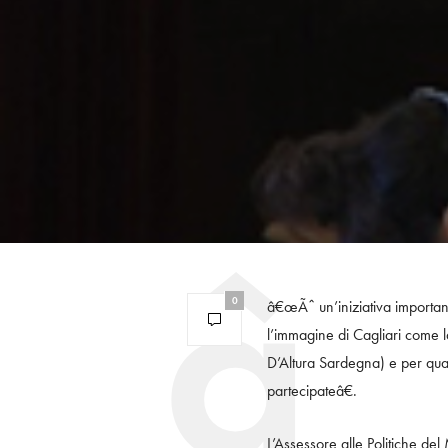
0
â€œÃˆ un’iniziativa importan
l’immagine di Cagliari come la
D’Altura Sardegna) e per qua
partecipateâ€.
L’Assessore alle Politiche d