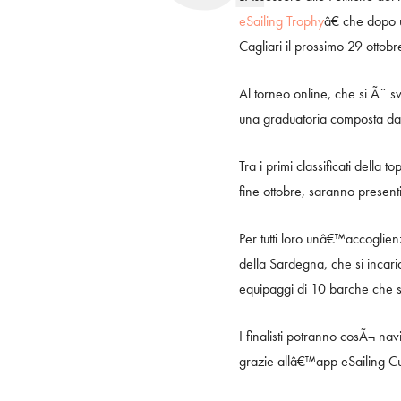
eSailing Trophy
â€ che dopo 
Cagliari il prossimo 29 ottob
Al torneo online, che si Ã¨ s
una graduatoria composta da g
Tra i primi classificati della
fine ottobre, saranno present
Per tutti loro unâ€™accoglie
della Sardegna, che si incaric
equipaggi di 10 barche che s
I finalisti potranno cosÃ¬ na
grazie allâ€™app eSailing Cup 