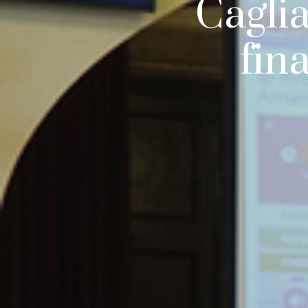
Caglia
fin