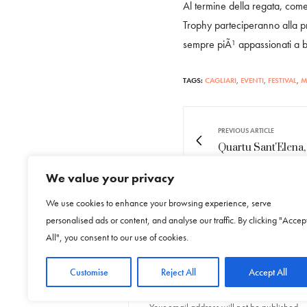
Al termine della regata, come 
Trophy parteciperanno alla pr
sempre piÃ¹ appassionati a bo
TAGS:
CAGLIARI
,
EVENTI
,
FESTIVAL
,
M
PREVIOUS ARTICLE
Quartu Sant'Elena, 
We value your privacy
We use cookies to enhance your browsing experience, serve
personalised ads or content, and analyse our traffic. By clicking "Accep
NO COMMENTS YET
All", you consent to our use of cookies.
Leave a Reply
Customise
Reject All
Accept All
Your email address will not be published.