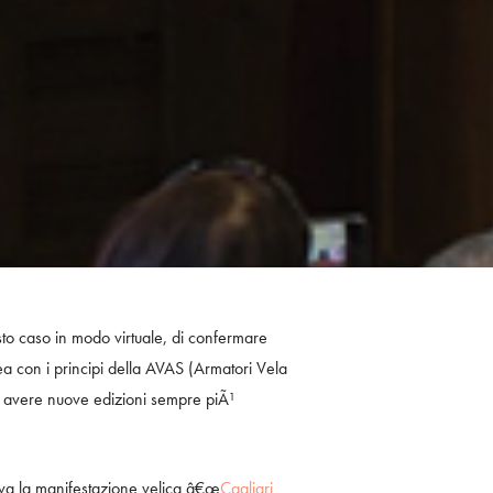
to caso in modo virtuale, di confermare
nea con i principi della AVAS (Armatori Vela
a avere nuove edizioni sempre piÃ¹
iva la manifestazione velica â€œ
Cagliari