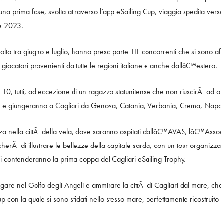
una prima fase, svolta attraverso l’app eSailing Cup, viaggia spedita ver
re 2023.
volto tra giugno e luglio, hanno preso parte 111 concorrenti che si sono a
iocatori provenienti da tutte le regioni italiane e anche dallâ€™estero.
 top 10, tutti, ad eccezione di un ragazzo statunitense che non riuscirÃ a
i e giungeranno a Cagliari da Genova, Catania, Verbania, Crema, Napoli e
nza nella cittÃ della vela, dove saranno ospitati dallâ€™AVAS, lâ€™Ass
herÃ di illustrare le bellezze della capitale sarda, con un tour organizzat
i contenderanno la prima coppa del Cagliari eSailing Trophy.
vigare nel Golfo degli Angeli e ammirare la cittÃ di Cagliari dal mare, 
con la quale si sono sfidati nello stesso mare, perfettamente ricostruito 