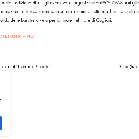
nella tradizione di tutti gli eventi velici organizzati dallâ€™AVAS, tutti gl
emiazione e trascorreranno la serata insieme, mettendo il primo sigillo 
rdo delle barche a vela per la finale nel mare di Cagliari.
ARE
,
SARDEGNA
,
VELA
torna il "Premio Parodi"
A Cagliari
t