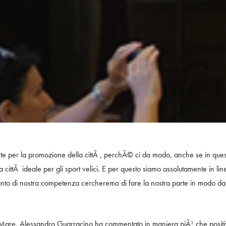
te per la promozione della cittÃ , perchÃ© ci da modo, anche se in ques
 cittÃ ideale per gli sport velici. E per questo siamo assolutamente in li
nto di nostra competenza cercheremo di fare la nostra parte in modo d
el Mare, Alessandro Guarracino ha commentato in maniera piÃ¹ che posit