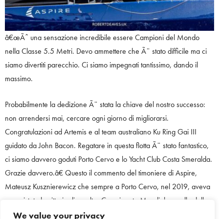
â€œÃˆ una sensazione incredibile essere Campioni del Mondo
nella Classe 5.5 Metri. Devo ammettere che Ã¨ stato difficile ma ci
siamo divertiti parecchio. Ci siamo impegnati tantissimo, dando il
massimo.
Probabilmente la dedizione Ã¨ stata la chiave del nostro successo:
non arrendersi mai, cercare ogni giorno di migliorarsi.
Congratulazioni ad Artemis e al team australiano Ku Ring Gai III
guidato da John Bacon. Regatare in questa flotta Ã¨ stato fantastico,
ci siamo davvero goduti Porto Cervo e lo Yacht Club Costa Smeralda.
Grazie davvero.â€ Questo il commento del timoniere di Aspire,
Mateusz Kusznierewicz che sempre a Porto Cervo, nel 2019, aveva
conquistato la vittoria di un altro Campionato Mondiale, quello della
Classe Star.Â
We value your privacy