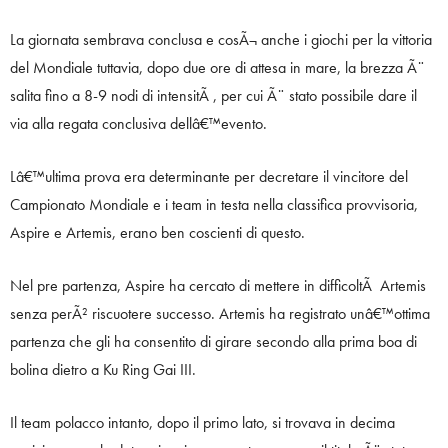
La giornata sembrava conclusa e cosÃ¬ anche i giochi per la vittoria
del Mondiale tuttavia, dopo due ore di attesa in mare, la brezza Ã¨
salita fino a 8-9 nodi di intensitÃ , per cui Ã¨ stato possibile dare il
via alla regata conclusiva dellâ€™evento.
Lâ€™ultima prova era determinante per decretare il vincitore del
Campionato Mondiale e i team in testa nella classifica provvisoria,
Aspire e Artemis, erano ben coscienti di questo.
Nel pre partenza, Aspire ha cercato di mettere in difficoltÃ Artemis
senza perÃ² riscuotere successo. Artemis ha registrato unâ€™ottima
partenza che gli ha consentito di girare secondo alla prima boa di
bolina dietro a Ku Ring Gai III.
Il team polacco intanto, dopo il primo lato, si trovava in decima