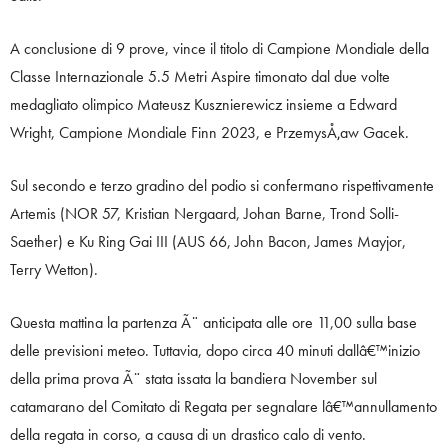
A conclusione di 9 prove, vince il titolo di Campione Mondiale della
Classe Internazionale 5.5 Metri Aspire timonato dal due volte
medagliato olimpico Mateusz Kusznierewicz insieme a Edward
Wright, Campione Mondiale Finn 2023, e PrzemysÅ‚aw Gacek.
Sul secondo e terzo gradino del podio si confermano rispettivamente
Artemis (NOR 57, Kristian Nergaard, Johan Barne, Trond Solli-
Saether) e Ku Ring Gai III (AUS 66, John Bacon, James Mayjor,
Terry Wetton).
Questa mattina la partenza Ã¨ anticipata alle ore 11,00 sulla base
delle previsioni meteo. Tuttavia, dopo circa 40 minuti dallâ€™inizio
della prima prova Ã¨ stata issata la bandiera November sul
catamarano del Comitato di Regata per segnalare lâ€™annullamento
della regata in corso, a causa di un drastico calo di vento.