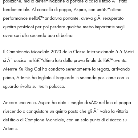
posizione, ma la determinazione a portare a casa il titolo Ã¨ stata
fondamentale. Al cancello di poppa, Aspire, con unâ€™ottima
performance nellâ€™andatura portante, aveva giÃ recuperato
quattro posizioni per poi perdere qualche metro importante sugli
avversari alla seconda boa di bolina.
Il Campionato Mondiale 2023 della Classe Internazionale 5.5 Metri
si Ã¨ deciso nellâ€™ultimo lato della prova finale dellâ€™evento.
Mentre Ku Ring Gai ha condotto serenamente la regata, arrivando
primo, Artemis ha tagliato il traguardo in seconda posizione con lo
sguardo rivolto sul team polacco.
Ancora una volta, Aspire ha dato il meglio di sÃ© nel lato di poppa
riuscendo a conquistare un quinto posto che gli Ã¨ valso la vittoria
del titolo di Campione Mondiale, con un solo punto di distacco su
Artemis.