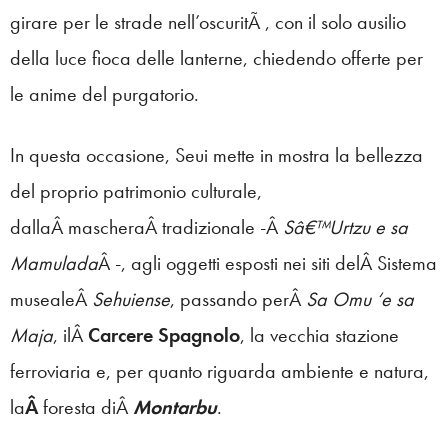
girare per le strade nell’oscuritÃ , con il solo ausilio
della luce fioca delle lanterne, chiedendo offerte per
le anime del purgatorio.
In questa occasione, Seui mette in mostra la bellezza
del proprio patrimonio culturale,
dallaÂ mascheraÂ tradizionale -Â
Sâ€™Urtzu e sa
Mamulada
Â -, agli oggetti esposti nei siti delÂ Sistema
musealeÂ
Sehuiense
, passando perÂ
Sa Omu ‘e sa
Maja
, ilÂ
Carcere Spagnolo
, la vecchia stazione
ferroviaria e, per quanto riguarda ambiente e natura,
la
Â
foresta diÂ
Montarbu
.