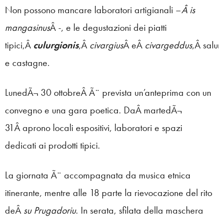
Non possono mancare laboratori artigianali –
Â is
mangasinus
Â -, e le degustazioni dei piatti
tipici,Â
culurgionis
,Â
civargius
Â eÂ
civargeddus
,Â sal
e castagne.
LunedÃ¬ 30 ottobreÂ Ã¨ prevista un’anteprima con un
convegno e una gara poetica. DaÂ martedÃ¬
31Â aprono locali espositivi, laboratori e spazi
dedicati ai prodotti tipici.
La giornata Ã¨ accompagnata da musica etnica
itinerante, mentre alle 18 parte la rievocazione del rito
deÂ
su Prugadoriu
. In serata, sfilata della maschera