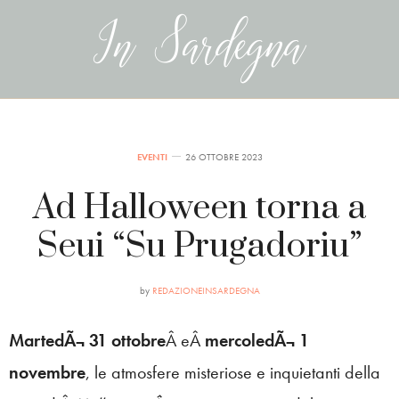
EVENTI
26 OTTOBRE 2023
Ad Halloween torna a
Seui “Su Prugadoriu”
by
REDAZIONEINSARDEGNA
MartedÃ¬ 31 ottobre
Â eÂ
mercoledÃ¬ 1
novembre
, le atmosfere misteriose e inquietanti della