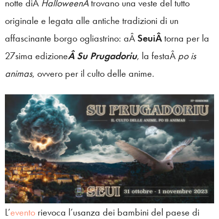
notte diÂ
HalloweenÂ
trovano una veste del tutto
originale e legata alle antiche tradizioni di un
affascinante borgo ogliastrino: aÂ
SeuiÂ
torna per la
27sima edizione
Â Su Prugadoriu
, la festaÂ
po is
animas
, ovvero per il culto delle anime.
L’
evento
rievoca l’usanza dei bambini del paese di