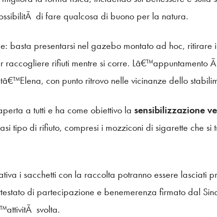
ssibilitÃ di fare qualcosa di buono per la natura.
: basta presentarsi nel gazebo montato ad hoc, ritirare i 
er raccogliere rifiuti mentre si corre. Lâ€™appuntamento
tâ€™Elena, con punto ritrovo nelle vicinanze dello stabili
 aperta a tutti e ha come obiettivo la
sensibilizzazione ve
asi tipo di rifiuto, compresi i mozziconi di sigarette che s
ativa i sacchetti con la raccolta potranno essere lasciati 
ttestato di partecipazione e benemerenza firmato dal Si
attivitÃ svolta.