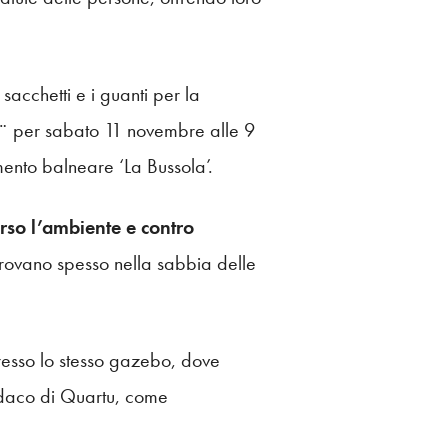
sacchetti e i guanti per la
 Ã¨ per sabato 11 novembre alle 9
mento balneare ‘La Bussola’.
rso l’ambiente e contro
i trovano spesso nella sabbia delle
presso lo stesso gazebo, dove
ndaco di Quartu, come