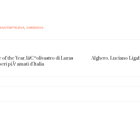
SANTÂ€™ELENA
,
SARDEGNA
 of the Year, lâ€™olivastro di Luras
Alghero, Luciano Ligab
eri piÃ¹ amati d'Italia