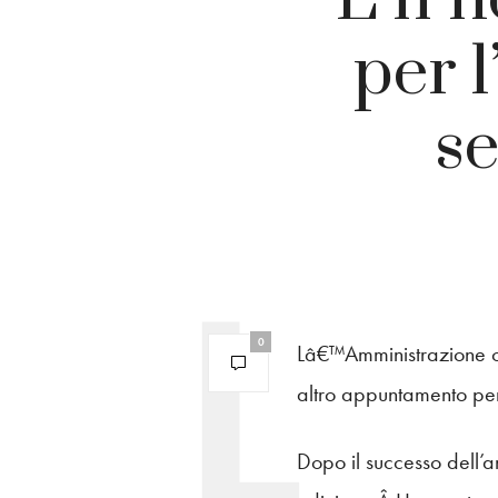
per l
se
0
Lâ€™Amministrazione 
altro appuntamento per 
Dopo il successo dell’a