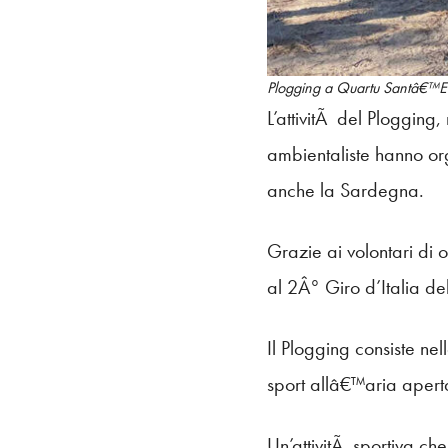
Plogging a Quartu Santâ€™E
L’attivitÃ del Plogging,
ambientaliste hanno org
anche la Sardegna.
Grazie ai volontari di 
al 2Â° Giro d’Italia de
Il Plogging consiste nel
sport allâ€™aria apert
Un’attivitÃ sportiva ch