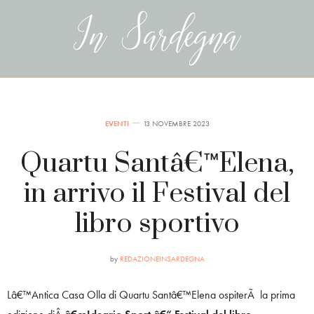
EVENTI
13 NOVEMBRE 2023
Quartu Santâ€™Elena,
in arrivo il Festival del
libro sportivo
by
REDAZIONEINSARDEGNA
Lâ€™Antica Casa Olla di Quartu Santâ€™Elena ospiterÃ la prima