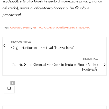
scudettoâ€
e
Giulio Giusti
(esperto di sicurezza e privacy, storico
del calcio), autore di
â€œManlio Scopigno. Un filosofo in
panchinaâ€.
TAGS:
CULTURA
,
EVENTI
,
FESTIVAL
,
QUARTU SANTÂ€™ELENA
,
SARDEGNA
PREVIOUS ARTICLE
Cagliari, ritorna il Festival "Pazza Idea"
NEXT ARTICLE
Quartu Sant'Elena, al via Case in festa e Phone Video
FestivalÂ
0