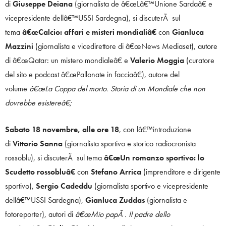
di
Giuseppe Deiana
(giornalista de â€œLâ€™Unione Sardaâ€ e
vicepresidente dellâ€™USSI Sardegna), si discuterÃ sul
tema
â€œCalcio: affari e misteri mondialiâ€
con
Gianluca
Mazzini
(giornalista e vicedirettore di â€œNews Mediaset), autore
di â€œQatar: un mistero mondialeâ€ e
Valerio Moggia
(curatore
del sito e podcast â€œPallonate in facciaâ€), autore del
volume
â€œLa Coppa del morto. Storia di un Mondiale che non
dovrebbe esistereâ€;
Sabato 18 novembre, alle ore 18
, con lâ€™introduzione
di
Vittorio Sanna
(giornalista sportivo e storico radiocronista
rossoblu), si discuterÃ sul tema
â€œUn romanzo sportivo: lo
Scudetto rossobluâ€
con
Stefano Arrica
(imprenditore e dirigente
sportivo),
Sergio Cadeddu
(giornalista sportivo e vicepresidente
dellâ€™USSI Sardegna),
Gianluca Zuddas
(giornalista e
fotoreporter), autori di
â€œMio papÃ . Il padre dello