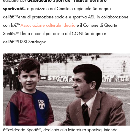
edizione diÂ
â€œIdeario Sport â€“ Festival del libro
sportivoâ€
, organizzato dal Comitato regionale Sardegna
dellâ€™ente di promozione sociale e sportiva ASI, in collaborazione
con lâ€™
Associazione culturale Ideario
e il Comune di Quartu
Santâ€™Elena e con il patrocinio del CONI Sardegna e
dellâ€™USSI Sardegna.
â€œIdeario Sportâ€, dedicato alla letteratura sportiva, intende