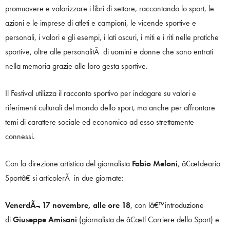
promuovere e valorizzare i libri di settore, raccontando lo sport, le
azioni e le imprese di atleti e campioni, le vicende sportive e
personali, i valori e gli esempi, i lati oscuri, i miti e i riti nelle pratiche
sportive, oltre alle personalitÃ di uomini e donne che sono entrati
nella memoria grazie alle loro gesta sportive.
Il Festival utilizza il racconto sportivo per indagare su valori e
riferimenti culturali del mondo dello sport, ma anche per affrontare
temi di carattere sociale ed economico ad esso strettamente
connessi.
Con la direzione artistica del giornalista
Fabio Meloni
, â€œIdeario
Sportâ€ si articolerÃ in due giornate:
VenerdÃ¬ 17 novembre, alle ore 18
, con lâ€™introduzione
di
Giuseppe Amisani
(giornalista de â€œIl Corriere dello Sport) e