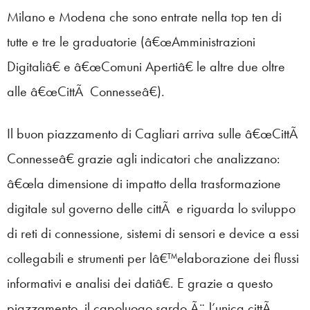
Milano e Modena che sono entrate nella top ten di
tutte e tre le graduatorie (â€œAmministrazioni
Digitaliâ€ e â€œComuni Apertiâ€ le altre due oltre
alle â€œCittÃ Connesseâ€).
Il buon piazzamento di Cagliari arriva sulle â€œCittÃ
Connesseâ€ grazie agli indicatori che analizzano:
â€œla dimensione di impatto della trasformazione
digitale sul governo delle cittÃ e riguarda lo sviluppo
di reti di connessione, sistemi di sensori e device a essi
collegabili e strumenti per lâ€™elaborazione dei flussi
informativi e analisi dei datiâ€. E grazie a questo
piazzamento, il capoluogo sardo Ã¨ l’unica cittÃ