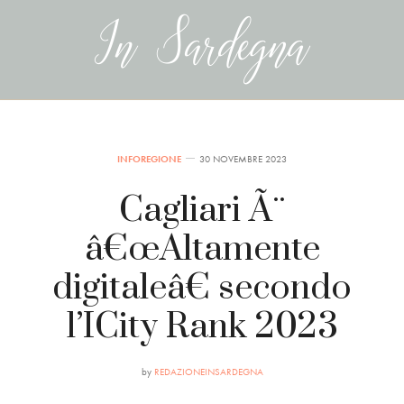
INFOREGIONE
30 NOVEMBRE 2023
Cagliari Ã¨
â€œAltamente
digitaleâ€ secondo
l’ICity Rank 2023
by
REDAZIONEINSARDEGNA