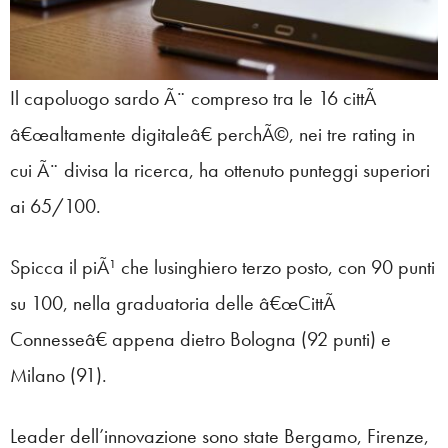
Il capoluogo sardo Ã¨ compreso tra le 16 cittÃ
â€œaltamente digitaleâ€ perchÃ©, nei tre rating in
cui Ã¨ divisa la ricerca, ha ottenuto punteggi superiori
ai 65/100.
Spicca il piÃ¹ che lusinghiero terzo posto, con 90 punti
su 100, nella graduatoria delle â€œCittÃ
Connesseâ€ appena dietro Bologna (92 punti) e
Milano (91).
Leader dell’innovazione sono state Bergamo, Firenze,