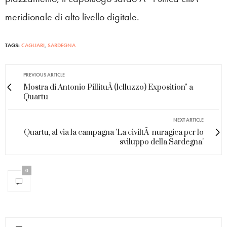
meridionale di alto livello digitale.
TAGS:
CAGLIARI
,
SARDEGNA
PREVIOUS ARTICLE
Mostra di Antonio PillituÂ (lelluzzo) Exposition" a
Quartu
NEXT ARTICLE
Quartu, al via la campagna 'La civiltÃ nuragica per lo
sviluppo della Sardegna'
0