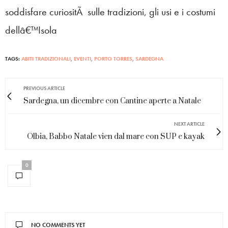
soddisfare curiositÃ sulle tradizioni, gli usi e i costumi
dellâ€™Isola
TAGS:
ABITI TRADIZIONALI
,
EVENTI
,
PORTO TORRES
,
SARDEGNA
PREVIOUS ARTICLE
Sardegna, un dicembre con Cantine aperte a Natale
NEXT ARTICLE
Olbia, Babbo Natale vien dal mare con SUP e kayak
0
NO COMMENTS YET