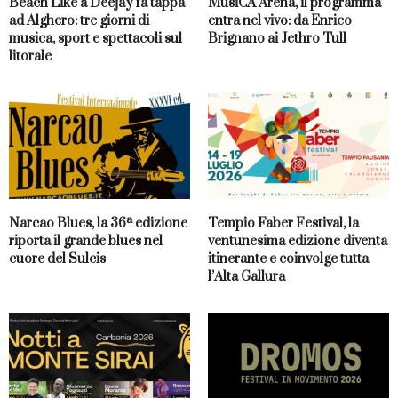
Beach Like a Deejay fa tappa
MusiCA Arena, il programma
ad Alghero: tre giorni di
entra nel vivo: da Enrico
musica, sport e spettacoli sul
Brignano ai Jethro Tull
litorale
Narcao Blues, la 36ª edizione
Tempio Faber Festival, la
riporta il grande blues nel
ventunesima edizione diventa
cuore del Sulcis
itinerante e coinvolge tutta
l’Alta Gallura