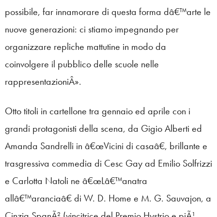
possibile, far innamorare di questa forma dâ€™arte le
nuove generazioni: ci stiamo impegnando per
organizzare repliche mattutine in modo da
coinvolgere il pubblico delle scuole nelle
rappresentazioniÂ».
Otto titoli in cartellone tra gennaio ed aprile con i
grandi protagonisti della scena, da Gigio Alberti ed
Amanda Sandrelli in â€œVicini di casaâ€, brillante e
trasgressiva commedia di Cesc Gay ad Emilio Solfrizzi
e Carlotta Natoli ne â€œLâ€™anatra
allâ€™aranciaâ€ di W. D. Home e M. G. Sauvajon, a
Cinzia SpanÃ² (vincitrice del Premio Hystrio e piÃ¹