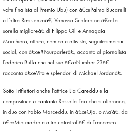
volte finalista al Premio Ubu) con â€œPalma Bucarelli
e l’altra Resistenzaâ€, Vanessa Scalera ne â€œLa
sorella miglioreâ€ di Filippo Gili e Annagaia
Marchioro, attrice, comica e attivista, seguitissima sui
social, con â€œ#Pourparlerâ€, accanto al giornalista
Federico Buffa che nel suo â€œNumber 23â€
racconta â€œVita e splendori di Michael Jordanâ€.
Sotto i riflettori anche l’attrice Lia Careddu e la
compositrice e cantante Rossella Faa che si alternano,
in duo con Fabio Marceddu, in â€œOja, o Ma’â€, da
â€œMia madre e altre catastrofiâ€ di Francesco