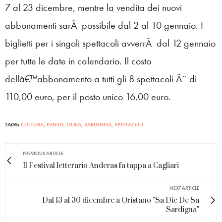
7 al 23 dicembre, mentre la vendita dei nuovi
abbonamenti sarÃ possibile dal 2 al 10 gennaio. I
biglietti per i singoli spettacoli avverrÃ dal 12 gennaio
per tutte le date in calendario. Il costo
dellâ€™abbonamento a tutti gli 8 spettacoli Ã¨ di
110,00 euro, per il posto unico 16,00 euro.
TAGS:
CULTURA
,
EVENTI
,
OLBIA
,
SARDEGNA
,
SPETTACOLI
PREVIOUS ARTICLE
Il Festival letterario Anderas fa tappa a Cagliari
NEXT ARTICLE
Dal 13 al 30 dicembre a Oristano "Sa Die De Sa
Sardigna"