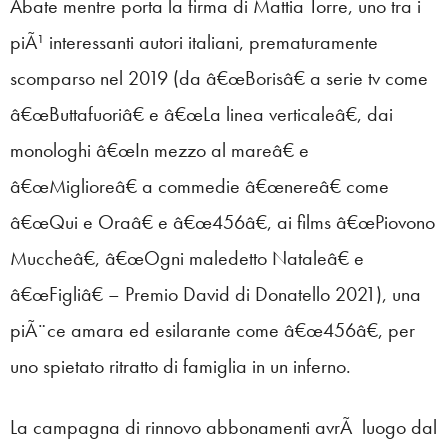
Abate mentre porta la firma di Mattia Torre, uno tra i
piÃ¹ interessanti autori italiani, prematuramente
scomparso nel 2019 (da â€œBorisâ€ a serie tv come
â€œButtafuoriâ€ e â€œLa linea verticaleâ€, dai
monologhi â€œIn mezzo al mareâ€ e
â€œMiglioreâ€ a commedie â€œnereâ€ come
â€œQui e Oraâ€ e â€œ456â€, ai films â€œPiovono
Muccheâ€, â€œOgni maledetto Nataleâ€ e
â€œFigliâ€ – Premio David di Donatello 2021), una
piÃ¨ce amara ed esilarante come â€œ456â€, per
uno spietato ritratto di famiglia in un inferno.
La campagna di rinnovo abbonamenti avrÃ luogo dal