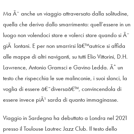
Ma Ã¨ anche un viaggio attraversato dalla solitudine,
quella che deriva dallo smarrimento: quell’essere in un
luogo non volendoci stare e volerci stare quando si Ã¨
giÃ lontani. E per non smarrirsi lâ€™autrice si affida
alle mappe di altri naviganti, su tutti Elio Vittorini, D.H.
Lawrence, Antonio Gramsci e Gavino Ledda. Ãˆ un
testo che rispecchia le sue malinconie, i suoi slanci, la
voglia di essere â€˜diversaâ€™, convincendola di
essere invece piÃ¹ sarda di quanto immaginasse.
Viaggio in Sardegna ha debuttato a Londra nel 2021
presso il Toulouse Lautrec Jazz Club. Il testo dello