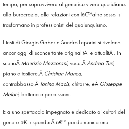
tempo, per sopravvivere al generico vivere quotidiano,
alla burocrazia, alle relazioni con lâ€™altro sesso, si
trasformano in professionisti del qualunquismo.
I testi di Giorgio Gaber e Sandro Leporini si rivelano
ancor oggi di sconcertante originalitÃ e attualitÃ . In
scenaÂ
Maurizio Mezzorani
, voce,Â
Andrea Turi
,
piano e tastiere,Â
Christian Manca
,
contrabbasso,Â
Tonino Macis
, chitarre, eÂ
Giuseppe
Meloni
, batteria e percussioni.
E a uno spettacolo impegnato e dedicato ai cultori del
genere â€˜risponderÃ â€™ poi domenica una