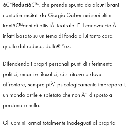
â€˜
Reduci
â€™, che prende spunto da alcuni brani
cantati e recitati da Giorgio Gaber nei suoi ultimi
trentâ€™anni di attivitÃ teatrale. E il canovaccio Ã¨
infatti basato su un tema di fondo a lui tanto caro,
quello del reduce, dellâ€™ex.
Difendendo i propri personali punti di riferimento
politici, umani e filosofici, ci si ritrova a dover
affrontare, sempre piÃ¹ psicologicamente impreparati,
un mondo ostile e spietato che non Ã¨ disposto a
perdonare nulla.
Gli uomini, ormai totalmente inadeguati al proprio