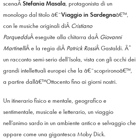
scenaÂ
Stefania Masala
, protagonista di un
monologo dal titolo â€˜
Viaggio in Sardegna
â€™,
con le musiche originali diÂ
Cristiano
Porqueddu
Â eseguite alla chitarra daÂ
Giovanni
Martinelli
Â e la regia diÂ
Patrick Rossi
Â Gastaldi. Ãˆ
un racconto semi-serio dell’Isola, vista con gli occhi dei
grandi intellettuali europei che la â€˜scoprironoâ€™,
a partire dallâ€™Ottocento fino ai giorni nostri.
Un itinerario fisico e mentale, geografico e
sentimentale, musicale e letterario, un viaggio
nell’animo sardo in un ambiente antico e selvaggio che
appare come una gigantesca Moby Dick.