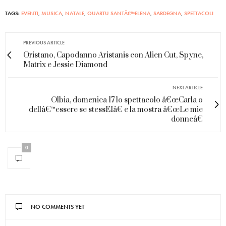
TAGS:
EVENTI
,
MUSICA
,
NATALE
,
QUARTU SANTÂ€™ELENA
,
SARDEGNA
,
SPETTACOLI
PREVIOUS ARTICLE
Oristano, Capodanno Aristanis con Alien Cut, Spyne,
Matrix e Jessie Diamond
NEXT ARTICLE
Olbia, domenica 17 lo spettacolo â€œCarla o
dellâ€™essere se stessEIâ€ e la mostra â€œLe mie
donneâ€
0
NO COMMENTS YET