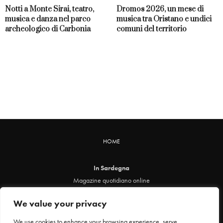
Notti a Monte Sirai, teatro,
Dromos 2026, un mese di
musica e danza nel parco
musica tra Oristano e undici
archeologico di Carbonia
comuni del territorio
HOME
In Sardegna
Magazine quotidiano online
info@insardegna.online
We value your privacy
Direttore responsabile ed editore: Claudia Marin
Piazza Santa Chiara, 49 - 00186 - Roma
We use cookies to enhance your browsing experience, serve