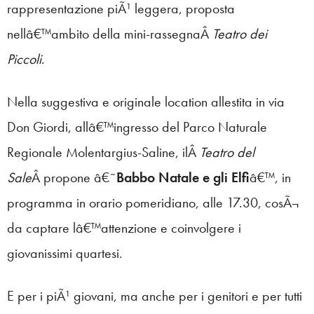
rappresentazione piÃ¹ leggera, proposta
nellâ€™ambito della mini-rassegnaÂ
Teatro dei
Piccoli
.
Nella suggestiva e originale location allestita in via
Don Giordi, allâ€™ingresso del Parco Naturale
Regionale Molentargius-Saline, ilÂ
Teatro del
Sale
Â propone â€˜
Babbo Natale e gli Elfi
â€™, in
programma in orario pomeridiano, alle 17.30, cosÃ¬
da captare lâ€™attenzione e coinvolgere i
giovanissimi quartesi.
E per i piÃ¹ giovani, ma anche per i genitori e per tutti