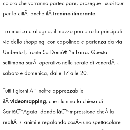
coloro che vorranno partecipare, prosegue i suoi tour
per la cittÃ anche ilÂ
trenino itinerante
.
Tra musica e allegria, il mezzo percorre le principali
vie dello shopping, con capolinea e partenza da via
Umberto I, fronte Sa Domâ€™e Farra. Questa
settimana sarÃ operativo nelle serate di venerdÃ¬,
sabato e domenica, dalle 17 alle 20.
Tutti i giorni Ã¨ inoltre apprezzabile
ilÂ
videomapping
, che illumina la chiesa di
Santâ€™Agata, dando lâ€™impressione cheÂ la
realtÃ si animi e regalando cosÃ¬ uno spettacolare