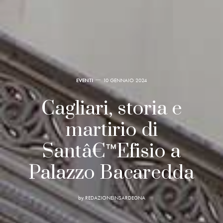
EVENTI
10 GENNAIO 2024
Cagliari, storia e
martirio di
Santâ€™Efisio a
Palazzo Bacaredda
by
REDAZIONEINSARDEGNA