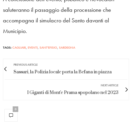
saluteranno il passaggio della processione che
accompagna il simulacro del Santo davanti al
Municipio.
TAGS:
CAGLIARI
,
EVENTI
,
SANT'EFISIO
,
SARDEGNA
PREVIOUS ARTICLE
Sassari, la Polizia locale porta la Befana in piazza
NEXT ARTICLE
I Giganti di Mont'e Prama spopolano nel 2023
0