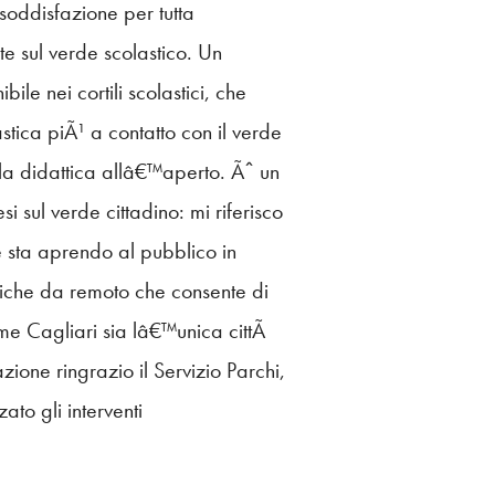
soddisfazione per tutta
e sul verde scolastico. Un
ile nei cortili scolastici, che
stica piÃ¹ a contatto con il verde
r la didattica allâ€™aperto. Ãˆ un
si sul verde cittadino: mi riferisco
e sta aprendo al pubblico in
driche da remoto che consente di
me Cagliari sia lâ€™unica cittÃ
ione ringrazio il Servizio Parchi,
ato gli interventi