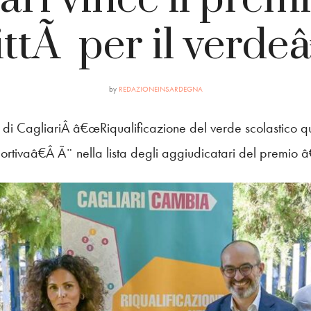
ittÃ per il verdeâ
by
REDAZIONEINSARDEGNA
 di CagliariÂ â€œRiqualificazione del verde scolastico q
portivaâ€Â Ã¨ nella lista degli aggiudicatari del premio 