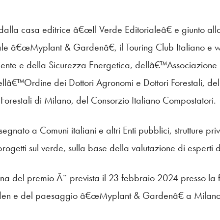
dalla casa editrice â€œIl Verde Editorialeâ€ e giunto all
ale â€œMyplant & Gardenâ€, il Touring Club Italiano e we
nte e della Sicurezza Energetica, dellâ€™Associazione 
llâ€™Ordine dei Dottori Agronomi e Dottori Forestali, de
Forestali di Milano, del Consorzio Italiano Compostatori.
egnato a Comuni italiani e altri Enti pubblici, strutture pri
 progetti sul verde, sulla base della valutazione di esperti d
na del premio Ã¨ prevista il 23 febbraio 2024 presso la 
rden e del paesaggio â€œMyplant & Gardenâ€ a Milano