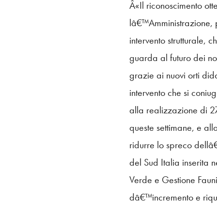
Â«Il riconoscimento ot
lâ€™Amministrazione, p
intervento strutturale, c
guarda al futuro dei no
grazie ai nuovi orti di
intervento che si coniug
alla realizzazione di 
queste settimane, e all
ridurre lo spreco dell
del Sud Italia inserita
Verde e Gestione Faunist
dâ€™incremento e riqua