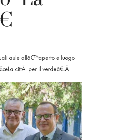
€
uali aule allâ€™aperto e luogo
â€œLa cittÃ per il verdeâ€.Â