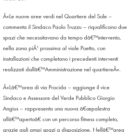
Â«Le nuove aree verdi nel Quartiere del Sole –
commenta il Sindaco Paolo Truzzu – riqualificano due
spazi che necessitavano da tempo dâ€™intervento,
nella zona piÃ¹ prossima al viale Poetto, con
installazioni che completano i precedenti interventi
realizzati dallâ€™Amministrazione nel quartiereÂ».
Â«Lâ€™area di via Procida – aggiunge il vice
Sindaco e Assessore del Verde Pubblico Giorgio
Angius – rappresenta una nuova â€œpalestra
allâ€™apertoâ€ con un percorso fitness completo,
grazie agli ampi spazi a disposizione. Nellâ€™area