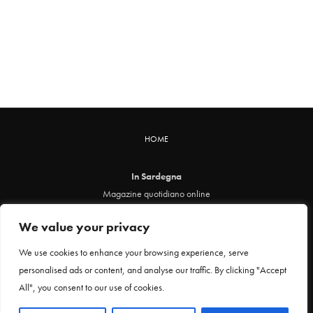
HOME
In Sardegna
Magazine quotidiano online
info@insardegna.online
We value your privacy
Direttore responsabile ed editore: Claudia Marin
Piazza Santa Chiara, 49 - 00186 - Roma
We use cookies to enhance your browsing experience, serve
P.IVA 12912621005
personalised ads or content, and analyse our traffic. By clicking "Accept
Testata online registrata al Tribunale di Roma al n. 29 del 24 febbraio 2021
All", you consent to our use of cookies.
Privacy Policy