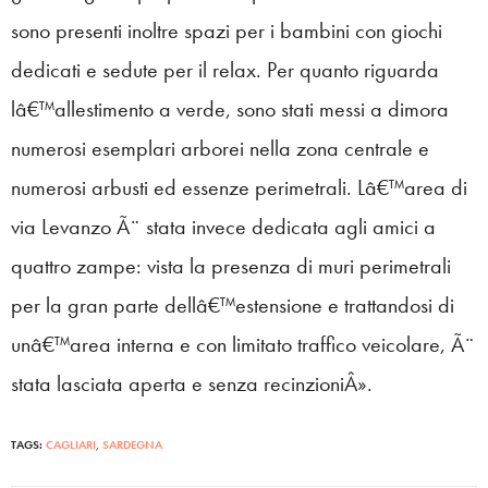
sono presenti inoltre spazi per i bambini con giochi
dedicati e sedute per il relax. Per quanto riguarda
lâ€™allestimento a verde, sono stati messi a dimora
numerosi esemplari arborei nella zona centrale e
numerosi arbusti ed essenze perimetrali. Lâ€™area di
via Levanzo Ã¨ stata invece dedicata agli amici a
quattro zampe: vista la presenza di muri perimetrali
per la gran parte dellâ€™estensione e trattandosi di
unâ€™area interna e con limitato traffico veicolare, Ã¨
stata lasciata aperta e senza recinzioniÂ».
TAGS:
CAGLIARI
,
SARDEGNA