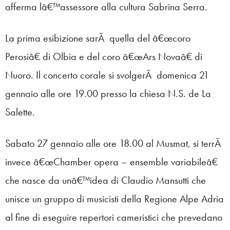
afferma lâ€™assessore alla cultura Sabrina Serra.
La prima esibizione sarÃ quella del â€œcoro
Perosiâ€ di Olbia e del coro â€œArs Novaâ€ di
Nuoro. Il concerto corale si svolgerÃ domenica 21
gennaio alle ore 19.00 presso la chiesa N.S. de La
Salette.
Sabato 27 gennaio alle ore 18.00 al Musmat, si terrÃ
invece â€œChamber opera – ensemble variabileâ€
che nasce da unâ€™idea di Claudio Mansutti che
unisce un gruppo di musicisti della Regione Alpe Adria
al fine di eseguire repertori cameristici che prevedano