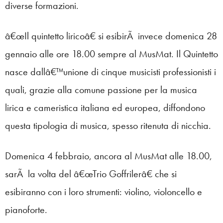
diverse formazioni.
â€œIl quintetto liricoâ€ si esibirÃ invece domenica 28
gennaio alle ore 18.00 sempre al MusMat. Il Quintetto
nasce dallâ€™unione di cinque musicisti professionisti i
quali, grazie alla comune passione per la musica
lirica e cameristica italiana ed europea, diffondono
questa tipologia di musica, spesso ritenuta di nicchia.
Domenica 4 febbraio, ancora al MusMat alle 18.00,
sarÃ la volta del â€œTrio Goffrilerâ€ che si
esibiranno con i loro strumenti: violino, violoncello e
pianoforte.