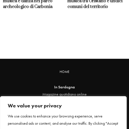
musica e danza nel parco
musica tra Oristano e undici
archeologico di Carbonia
comuni del territorio
HOME
In Sardegna
Magazine quotidiano online
info@insardegna.online
We value your privacy
Direttore responsabile ed editore: Claudia Marin
Piazza Santa Chiara, 49 - 00186 - Roma
We use cookies to enhance your browsing experience, serve
P.IVA 12912621005
personalised ads or content, and analyse our traffic. By clicking "Accept