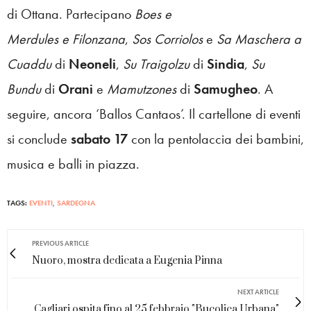
di Ottana. Partecipano
Boes e
Merdules
e
Filonzana
,
Sos Corriolos
e
Sa Maschera a
Cuaddu
di
Neoneli
,
Su Traigolzu
di
Sindia
,
Su
Bundu
di
Orani
e
Mamutzones
di
Samugheo
. A
seguire, ancora ‘Ballos Cantaos’. Il cartellone di eventi
si conclude
sabato 17
con la pentolaccia dei bambini,
musica e balli in piazza.
TAGS:
EVENTI
,
SARDEGNA
PREVIOUS ARTICLE
Nuoro, mostra dedicata a Eugenia Pinna
NEXT ARTICLE
Cagliari ospita fino al 25 febbraio "Bucolica Urbana"