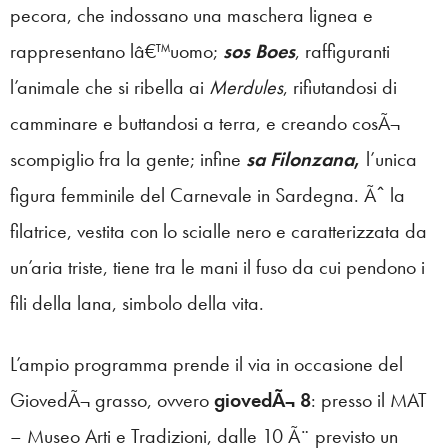
pecora, che indossano una maschera lignea e
rappresentano lâ€™uomo;
sos Boes
, raffiguranti
l’animale che si ribella ai
Merdules
, rifiutandosi di
camminare e buttandosi a terra, e creando cosÃ¬
scompiglio fra la gente; infine
sa Filonzana
,
l’unica
figura femminile del Carnevale in Sardegna.
Ãˆ la
filatrice, vestita con lo scialle nero e caratterizzata da
un’aria triste, tiene tra le mani il fuso da cui pendono i
fili della lana, simbolo della vita.
L’ampio programma prende il via in occasione del
GiovedÃ¬ grasso, ovvero
giovedÃ¬ 8
: presso il MAT
– Museo Arti e Tradizioni, dalle 10 Ã¨ previsto un