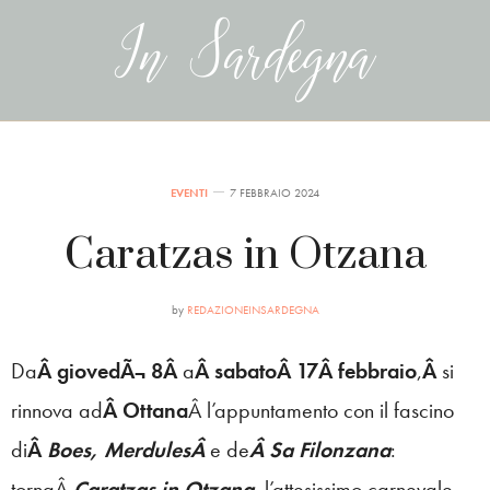
EVENTI
7 FEBBRAIO 2024
Caratzas in Otzana
by
REDAZIONEINSARDEGNA
Da
Â giovedÃ¬ 8Â
a
Â sabatoÂ 17Â febbraio
,
Â
si
rinnova ad
Â Ottana
Â l’appuntamento con il fascino
di
Â
Boes, MerdulesÂ
e de
Â Sa Filonzana
:
tornaÂ
Caratzas in Otzana
, l’attesissimo carnevale