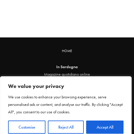
HOME
In Sardegna
Magazine quotidiano online
info@insardegna.online
We value your privacy
Direttore responsabile ed editore: Claudia Marin
Piazza Santa Chiara, 49 - 00186 - Roma
We use cookies to enhance your browsing experience, serve
P.IVA 12912621005
personalised ads or content, and analyse our traffic. By clicking "Accept
Testata online registrata al Tribunale di Roma al n. 29 del 24 febbraio 2021
All", you consent to our use of cookies.
Privacy Policy
Customise
Reject All
Accept All