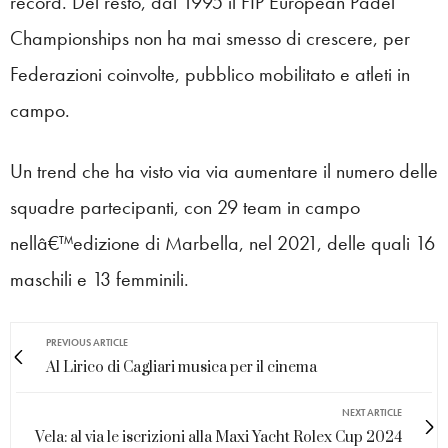
record. Del resto, dal 1995 il FIP European Padel
Championships non ha mai smesso di crescere, per
Federazioni coinvolte, pubblico mobilitato e atleti in
campo.
Un trend che ha visto via via aumentare il numero delle
squadre partecipanti, con 29 team in campo
nellâ€™edizione di Marbella, nel 2021, delle quali 16
maschili e 13 femminili.
PREVIOUS ARTICLE
Al Lirico di Cagliari musica per il cinema
NEXT ARTICLE
Vela: al via le iscrizioni alla Maxi Yacht Rolex Cup 2024