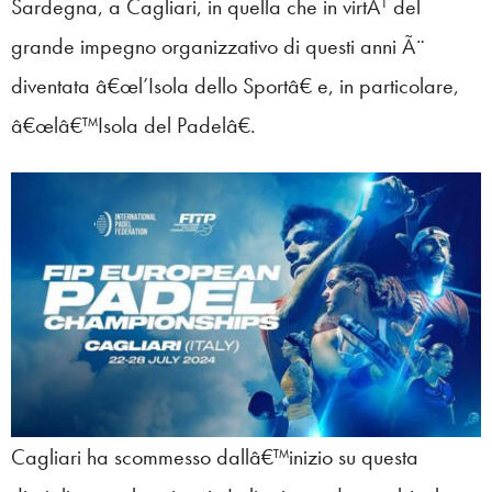
Sardegna, a Cagliari, in quella che in virtÃ¹ del
grande impegno organizzativo di questi anni Ã¨
diventata â€œl’Isola dello Sportâ€ e, in particolare,
â€œlâ€™Isola del Padelâ€.
Cagliari ha scommesso dallâ€™inizio su questa