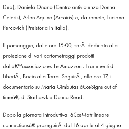
Dea), Daniela Onano (Centro antiviolenza Donna
Ceteris), Arlen Aquino (Arcoiris) e, da remoto, Luciana
Percovich (Preistoria in Italia).
Il pomeriggio, dalle ore 15:00, sarÃ dedicato alla
proiezione di vari cortometraggi prodotti
dallâ€™associazione: Le Amazzoni, Frammenti di
LibertÃ , Bacio alla Terra. SeguirÃ , alle ore 17, il
documentario su Maria Gimbutas â€œSigns out of
timeâ€, di Starhawk e Donna Read.
Dopo la giornata introduttiva, â€œMatrilineare
connectionsâ€ proseguirÃ dal 16 aprile al 4 giugno