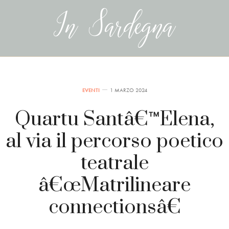
EVENTI
1 MARZO 2024
Quartu Santâ€™Elena,
al via il percorso poetico
teatrale
â€œMatrilineare
connectionsâ€