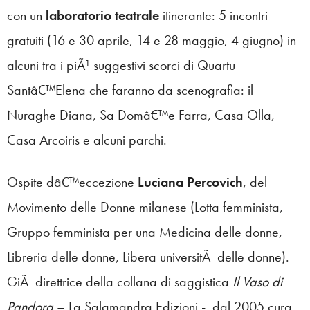
con un
laboratorio teatrale
itinerante: 5 incontri
gratuiti (16 e 30 aprile, 14 e 28 maggio, 4 giugno) in
alcuni tra i piÃ¹ suggestivi scorci di Quartu
Santâ€™Elena che faranno da scenografia: il
Nuraghe Diana, Sa Domâ€™e Farra, Casa Olla,
Casa Arcoiris e alcuni parchi.
Ospite dâ€™eccezione
Luciana Percovich
, del
Movimento delle Donne milanese (Lotta femminista,
Gruppo femminista per una Medicina delle donne,
Libreria delle donne, Libera universitÃ delle donne).
GiÃ direttrice della collana di saggistica
Il Vaso di
Pandora
– La Salamandra Edizioni -, dal 2005 cura