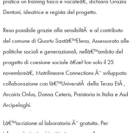
pratica un training fisico e vocaleâ€, dichiara Grazia
Dentoni, ideatrice e regista del progetto.
Reso possibile grazie alla sensibilitÃ e al contributo
del comune di Quartu Santâ€™Elena, Assessorato alle
politiche sociali e generazionali, nellâ€™ambito del
progetto di coesione sociale â€œNon solo il 25
novembreâ€, Matrilineare Connections Ã¨ sviluppato
collaborazione con lâ€™UniversitÃ della Terza EtÃ ,
Arcoiris Onlus, Donna Ceteris, Preistoria in Italia e Asd
Arcipelaghi.
Lâ€™iscrizione al laboratorio Ã¨ gratuita. Per