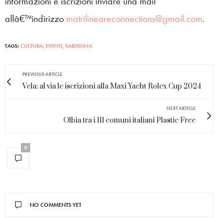
informazioni e iscrizioni inviare una mail
allâ€™indirizzo
matrilineareconnections@gmail.com
.
TAGS:
CULTURA
,
EVENTI
,
SARDEGNA
PREVIOUS ARTICLE
Vela: al via le iscrizioni alla Maxi Yacht Rolex Cup 2024
NEXT ARTICLE
Olbia tra i 111 comuni italiani Plastic Free
0
NO COMMENTS YET