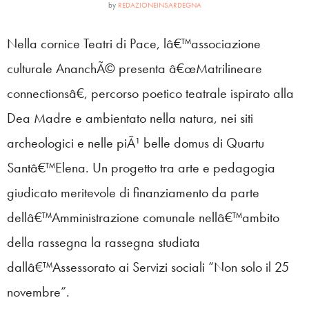
by
REDAZIONEINSARDEGNA
Nella cornice Teatri di Pace, lâ€™associazione
culturale AnanchÃ© presenta â€œMatrilineare
connectionsâ€, percorso poetico teatrale ispirato alla
Dea Madre e ambientato nella natura, nei siti
archeologici e nelle piÃ¹ belle domus di Quartu
Santâ€™Elena. Un progetto tra arte e pedagogia
giudicato meritevole di finanziamento da parte
dellâ€™Amministrazione comunale nellâ€™ambito
della rassegna la rassegna studiata
dallâ€™Assessorato ai Servizi sociali “Non solo il 25
novembre”.