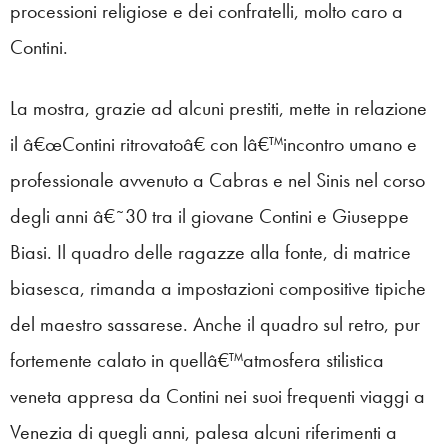
processioni religiose e dei confratelli, molto caro a
Contini.
La mostra, grazie ad alcuni prestiti, mette in relazione
il â€œContini ritrovatoâ€ con lâ€™incontro umano e
professionale avvenuto a Cabras e nel Sinis nel corso
degli anni â€˜30 tra il giovane Contini e Giuseppe
Biasi. Il quadro delle ragazze alla fonte, di matrice
biasesca, rimanda a impostazioni compositive tipiche
del maestro sassarese. Anche il quadro sul retro, pur
fortemente calato in quellâ€™atmosfera stilistica
veneta appresa da Contini nei suoi frequenti viaggi a
Venezia di quegli anni, palesa alcuni riferimenti a