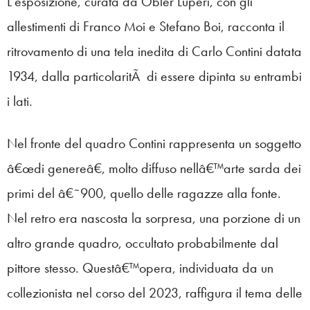
L’esposizione, curata da Obler Luperi, con gli
allestimenti di Franco Moi e Stefano Boi, racconta il
ritrovamento di una tela inedita di Carlo Contini datata
1934, dalla particolaritÃ di essere dipinta su entrambi
i lati.
Nel fronte del quadro Contini rappresenta un soggetto
â€œdi genereâ€, molto diffuso nellâ€™arte sarda dei
primi del â€˜900, quello delle ragazze alla fonte.
Nel retro era nascosta la sorpresa, una porzione di un
altro grande quadro, occultato probabilmente dal
pittore stesso. Questâ€™opera, individuata da un
collezionista nel corso del 2023, raffigura il tema delle