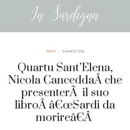
EVENTI
13 MARZO 2024
Quartu Sant’Elena,
Nicola CanceddaÂ che
presenterÃ il suo
libroÂ â€œSardi da
morireâ€Â