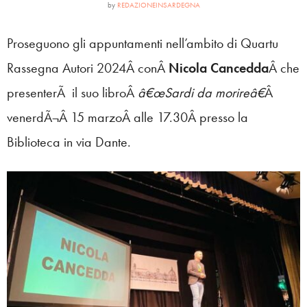
by
REDAZIONEINSARDEGNA
Proseguono gli appuntamenti nell’ambito di Quartu
Rassegna Autori 2024Â conÂ
Nicola Cancedda
Â che
presenterÃ il suo libroÂ
â€œSardi da morireâ€
Â
venerdÃ¬Â 15 marzoÂ alle
17.30Â presso la
Biblioteca in via Dante.