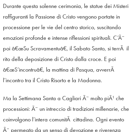
Durante questa solenne cerimonia, le statue dei Misteri
raffiguranti la Passione di Cristo vengono portate in
processione per le vie del centro storico, suscitando
emozioni profonde e intense riflessioni spirituali. C’Ã¨
poi â€œSu Scravamentuâ€, il Sabato Santo, si terrÃ il
rito della deposizione di Cristo dalla croce. E poi
â€œS’incontruâ€, la mattina di Pasqua, avverrÃ
l’incontro tra il Cristo Risorto e la Madonna.
Ma la Settimana Santa a Cagliari Ã¨ molto piÃ¹ che
processioni: Ã¨ un intreccio di tradizioni millenarie, che
coinvolgono l’intera comunitÃ cittadina. Ogni evento
Ã¨ permeato da un senso di devozione e riverenza