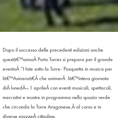
Dopo il successo delle precedenti edizioni anche
questâ€™annoÂ Porto Torres si prepara per il grande
eventoÂ “Note sotto la Torre- Pasquetta in musica per
lâ€™Asinaraâ€Â che animerÃ lâ€™intera giornata
diÂ lunedÃ¬ 1 aprileÂ con eventi musicali, spettacoli,
mercatini e mostre in programma nello spazio verde
che circonda la Torre Aragonese,Â al corso e in
diverse piazzeÂ cittadine.