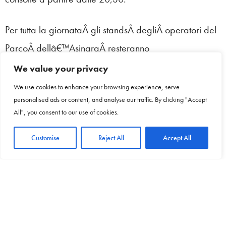
Per tutta la giornataÂ gli standsÂ degliÂ operatori del
ParcoÂ dellâ€™AsinaraÂ resteranno
posizionatiÂ nell’areaÂ verde intorno allaÂ Torre
We value your privacy
aragonese in Piazza ColomboÂ antistanteÂ la
We use cookies to enhance your browsing experience, serve
personalised ads or content, and analyse our traffic. By clicking "Accept
passeggiata copertaÂ e saranno
All", you consent to our use of cookies.
posizionatiÂ gazebo, tavoli, pancheÂ in
collaborazione con la Multiservizi. Nella stessa area si
Customise
Reject All
Accept All
svolgerÃ una nuova edizione dell’estemporanea di
PitturaÂ organizzata dalla TNT Global Art, dedicata
in maniera specifica all’Asinara e alle sue peculiaritÃ
paesaggistiche, ambientalistiche e naturalistiche.