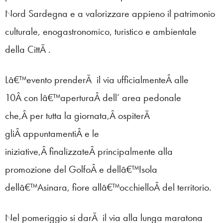
Nord Sardegna e a valorizzare appieno il patrimonio
culturale, enogastronomico, turistico e ambientale
della CittÃ .
Lâ€™evento prenderÃ il via ufficialmenteÂ alle
10Â con lâ€™aperturaÂ dell’ area pedonale
che,Â per tutta la giornata,Â ospiterÃ
gliÂ appuntamentiÂ e le
iniziative,Â finalizzateÂ principalmente alla
promozione del GolfoÂ e dellâ€™Isola
dellâ€™Asinara, fiore allâ€™occhielloÂ del territorio.
Nel pomeriggio si darÃ il via alla lunga maratona