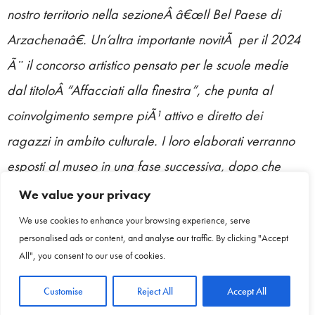
nostro territorio nella sezioneÂ â€œIl Bel Paese di
Arzachenaâ€. Un’altra importante novitÃ per il 2024
Ã¨ il concorso artistico pensato per le scuole medie
dal titoloÂ “Affacciati alla finestra”, che punta al
coinvolgimento sempre piÃ¹ attivo e diretto dei
ragazzi in ambito culturale. I loro elaborati verranno
esposti al museo in una fase successiva, dopo che
avranno visitato e tratto ispirazione dalla mostra
We value your privacy
stessa
“.
We use cookies to enhance your browsing experience, serve
personalised ads or content, and analyse our traffic. By clicking "Accept
All", you consent to our use of cookies.
La mostra attraversa lâ€™ItaliaÂ
dal Risorgimento alla Grande
Guerra
,Â
dai
Â
Macchiaioli ai Futuristi
. Offre una sequenza di
Customise
Reject All
Accept All
documenti pittorici delle straordinarie bellezze paesaggistiche italiane