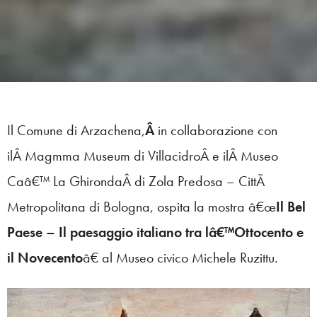
Il Comune di Arzachena,
Â
in collaborazione con
ilÂ Magmma Museum di VillacidroÂ e ilÂ Museo
Caâ€™ La GhirondaÂ di Zola Predosa – CittÃ
Metropolitana di Bologna, ospita la mostra â€œ
Il Bel
Paese – Il paesaggio italiano tra lâ€™Ottocento e
il Novecento
â€ al Museo civico Michele Ruzittu.