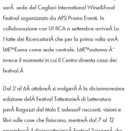
sarÃ sede del Cagliari International Wine&Food
Festival organizzato da APS Promo Eventi. In
collaborazione con UNICA a settembre arrivaÂ La
Notte dei RicercatoriÂ che per la prima volta avrÃ
lâ€™Exma come sede centrale. Lâ€™autunno Ã¨
invece il momento in cui il Centro diventa casa dei
festival.Â
Dal 2 al 6Â ottobreÂ si svolgerÃ Â la diciannovesima
edizione delÂ Festival TuttestorieÂ di Letteratura
perÂ Ragazzi dal titolo E adesso? racconti, visioni e
libri sulle cose che finiscono, mentreÂ dal 7 al 12
novembreÂ il diciassettesimoÂ Festival ScienzaÂ che