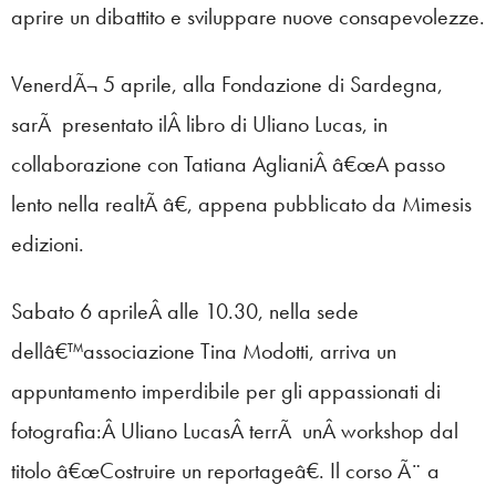
aprire un dibattito e sviluppare nuove consapevolezze.
VenerdÃ¬ 5 aprile, alla Fondazione di Sardegna,
sarÃ presentato ilÂ libro di Uliano Lucas, in
collaborazione con Tatiana AglianiÂ â€œA passo
lento nella realtÃ â€, appena pubblicato da Mimesis
edizioni.
Sabato 6 aprileÂ alle 10.30, nella sede
dellâ€™associazione Tina Modotti, arriva un
appuntamento imperdibile per gli appassionati di
fotografia:Â Uliano LucasÂ terrÃ unÂ workshop dal
titolo â€œCostruire un reportageâ€. Il corso Ã¨ a