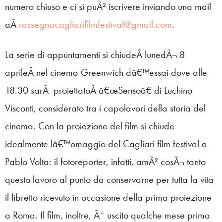
numero chiuso e ci si puÃ² iscrivere inviando una mail
aÂ
rassegnacagliarifilmfestival@gmail.com
.
La serie di appuntamenti si chiudeÂ lunedÃ¬ 8
aprileÂ nel cinema Greenwich dâ€™essai dove alle
18.30 sarÃ proiettatoÂ â€œSensoâ€ di Luchino
Visconti, considerato tra i capolavori della storia del
cinema. Con la proiezione del film si chiude
idealmente lâ€™omaggio del Cagliari film festival a
Pablo Volta: il fotoreporter, infatti, amÃ² cosÃ¬ tanto
questo lavoro al punto da conservarne per tutta la vita
il libretto ricevuto in occasione della prima proiezione
a Roma. Il film, inoltre, Ã¨ uscito qualche mese prima