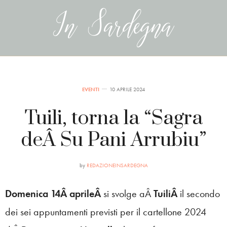
EVENTI
10 APRILE 2024
Tuili, torna la “Sagra
deÂ Su Pani Arrubiu”
by
REDAZIONEINSARDEGNA
Domenica 14Â aprileÂ
si svolge aÂ
TuiliÂ
il secondo
dei sei appuntamenti previsti per il cartellone 2024