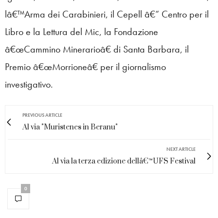
lâ€™Arma dei Carabinieri, il Cepell â€“ Centro per il
Libro e la Lettura del Mic, la Fondazione
â€œCammino Minerarioâ€ di Santa Barbara, il
Premio â€œMorrioneâ€ per il giornalismo
investigativo.
PREVIOUS ARTICLE
Al via "Muristenes in Beranu"
NEXT ARTICLE
Al via la terza edizione dellâ€™UFS Festival
0