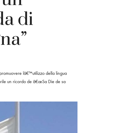
da di
gna”
promuovere lâ€™utilizzo della lingua
rile un ricordo de â€œSa Die de sa