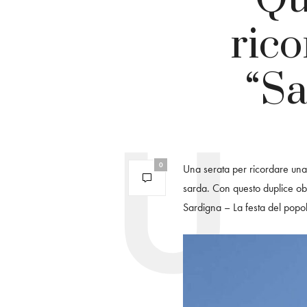
rico
“Sa
0
Una serata per ricordare una
sarda. Con questo duplice o
Sardigna – La festa del popol