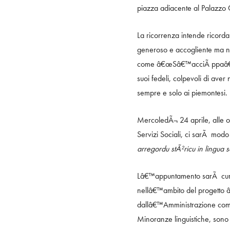
piazza adiacente al Palazzo 
La ricorrenza intende ricordar
generoso e accogliente ma no
come â€œSâ€™acciÃ ppaâ€, c
suoi fedeli, colpevoli di aver 
sempre e solo ai piemontesi.
MercoledÃ¬ 24 aprile, alle o
Servizi Sociali, ci sarÃ modo
arregordu stÃ²ricu in lingua
Lâ€™appuntamento sarÃ curat
nellâ€™ambito del progetto â€
dallâ€™Amministrazione comunal
Minoranze linguistiche, sono st