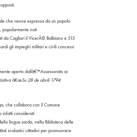
upposti.
sociale che venne espressa da un popolo
, popolarmente noti
 da Cagliari il VicerÃ© Balbiano e 515
rdi gli impieghi militari e civili concessi
emente aperto dallâ€™Assessorato ai
iziativa â€œ
Su 28 de abrili 1794:
a, che collabora con il Comune
infatti considerati
ella lingua sarda, nella Biblioteca delle
ituti scolastici cittadini per promuovere