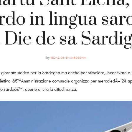
rdo in lingua sar
 Die de sa Sardi
by
REDAZIONEINSARDEGNA
 giornata storica per la Sardegna ma anche per stimolare, incentivare e 
biettivo lâ€™Amministrazione comunale organizza per mercoledÃ¬ 24 ap
o sardoâ€™, aperto a tutta la cittadinanza.