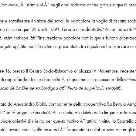
Comunale, Ã¨ nata e si Ã¨ negli anni radicata anche grazie a questi pres
e e sottolineare il valore dei sardi, in particolare la voglia di riscatto 
n ottuso in quel 28 aprile 1794. Furono i cosiddetti â€˜Vespri Sardiâ€™
ulminati con lâ€™insurrezione popolare con la quale furono allontanati
negato agli Stamenti le richieste presentate, tra i quali anche riservare ai sa
re 16, presso il Centro Socio-Educativo di piazza IV Novembre, recent
 di approfondire fatti e dinamicheÂ di quei motti in occasione dellâ€™in
 sarda de Sa Die de sa Sardigna â€“ Festa de su pÃ²pulu sardu
â€.
o da Alessandro Biolla, componente della cooperativa Sa Bertula Antig
˜Sa lÃ¬ngua in Quartuâ€™. Lo studio e la tutela della lingua sarda sono 
e obiettivi di rilievo; per questo motivo Ã¨ attivo in cittÃ lo Sportello d
ati avviati corsi livello base ed Ã¨ frequente la collaborazione con gli ist