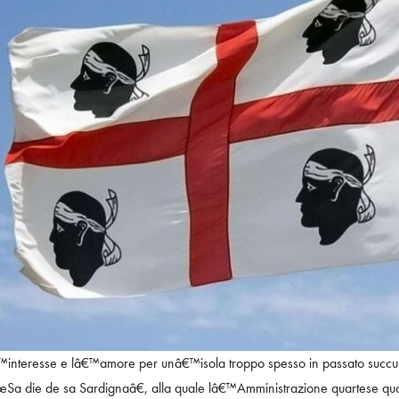
â€™interesse e lâ€™amore per unâ€™isola troppo spesso in passato succub
. â€œSa die de sa Sardignaâ€, alla quale lâ€™Amministrazione quartese q