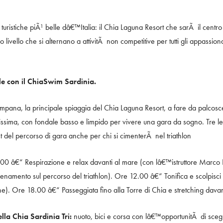
 turistiche piÃ¹ belle dâ€™Italia: il Chia Laguna Resort che sarÃ il centro 
imo livello che si alternano a attivitÃ non competitive per tutti gli appassionat
le con il
ChiaSwim Sardinia.
pana, la principale spiaggia del Chia Laguna Resort, a fare da palcosc
issima, con fondale basso e limpido per vivere una gara da sogno. Tre le 
t del percorso di gara anche per chi si cimenterÃ nel triathlon
00 â€“ Respirazione e relax davanti al mare (con lâ€™istruttore Marco 
enamento sul percorso del triathlon). Ore 12.00 â€“ Tonifica e scolpisci i
e). Ore 18.00 â€“ Passeggiata fino alla Torre di Chia e stretching davan
lla Chia Sardinia Tri:
nuoto, bici e corsa con lâ€™opportunitÃ di scegl