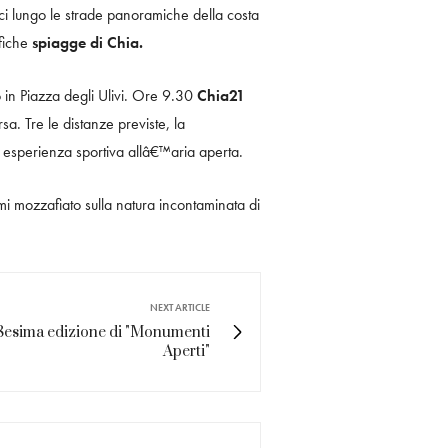
ici lungo le strade panoramiche della costa
fiche
spiagge di Chia.
in Piazza degli Ulivi. Ore 9.30
Chia21
rsa. Tre le distanze previste, la
e esperienza sportiva allâ€™aria aperta.
i mozzafiato sulla natura incontaminata di
NEXT ARTICLE
 28esima edizione di "Monumenti
Aperti"