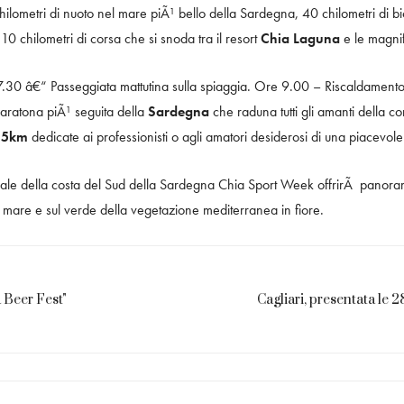
hilometri di nuoto nel mare piÃ¹ bello della Sardegna, 40 chilometri di b
0 chilometri di corsa che si snoda tra il resort
Chia Laguna
e le magni
30 â€“ Passeggiata mattutina sulla spiaggia. Ore 9.00 – Riscaldamento 
ratona piÃ¹ seguita della
Sardegna
che raduna tutti gli amanti della co
a
5km
dedicate ai professionisti o agli amatori desiderosi di una piacevol
urale della costa del Sud della Sardegna Chia Sport Week offrirÃ panoram
l mare e sul verde della vegetazione mediterranea in fiore.
 Beer Fest"
Cagliari, presentata le