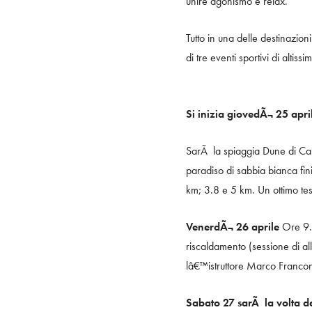
unire agonismo e relax.
Tutto in una delle destinazioni
di tre eventi sportivi di altiss
Si inizia giovedÃ¬ 25 apri
SarÃ la spiaggia Dune di Cam
paradiso di sabbia bianca fin
km; 3.8 e 5 km. Un ottimo tes
VenerdÃ¬ 26 aprile
Ore 9.
riscaldamento (sessione di all
lâ€™istruttore Marco Francon
Sabato 27 sarÃ la volta de