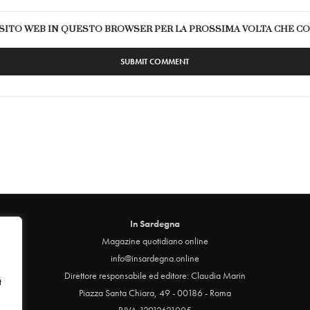
E SITO WEB IN QUESTO BROWSER PER LA PROSSIMA VOLTA CHE 
In Sardegna
Magazine quotidiano online
info@insardegna.online
Direttore responsabile ed editore: Claudia Marin
t
Piazza Santa Chiara, 49 - 00186 - Roma
P.IVA 12912621005