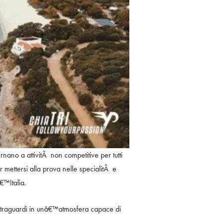
ernano a attivitÃ non competitive per tutti
r mettersi alla prova nelle specialitÃ e
€™Italia.
 traguardi in unâ€™atmosfera capace di