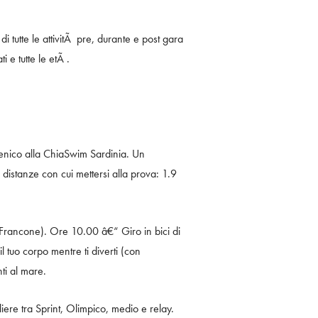
di tutte le attivitÃ pre, durante e post gara
i e tutte le etÃ .
enico alla ChiaSwim Sardinia. Un
distanze con cui mettersi alla prova: 1.9
Francone). Ore 10.00 â€“ Giro in bici di
l tuo corpo mentre ti diverti (con
ti al mare.
iere tra Sprint, Olimpico, medio e relay.