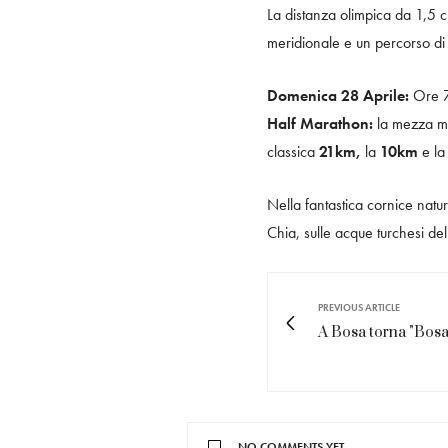
La distanza olimpica da 1,5 c
meridionale e un percorso di 1
Domenica 28 Aprile:
Ore 7.
Half Marathon:
la mezza ma
classica
21km,
la
10km
e l
Nella fantastica cornice nat
Chia, sulle acque turchesi de
PREVIOUS ARTICLE
A Bosa torna "Bosa
NO COMMENTS YET