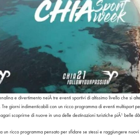
lina e divertimento neiÂ tre eventi sportivi di altissimo livello che si alt
Ã . Tre giorni indimenticabili con un ricco programma di eventi multisport pe
agari scoprirne di nuove in una delle destinazioni turistiche piÃ¹ belle dâ
a un ricco programma pensato per sfidare se stessi e raggiungere nuovi