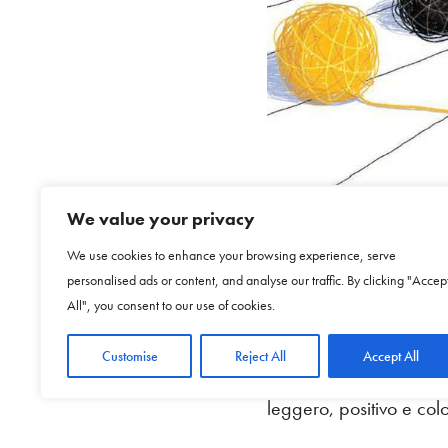
I bimbi della scuola â
We value your privacy
Carthusia
), lâ€™albo il
We use cookies to enhance your browsing experience, serve
personalised ads or content, and analyse our traffic. By clicking "Accep
Blu Ã¨ unâ€™apetta dive
All", you consent to our use of cookies.
delle compagne di alvea
Customise
Reject All
Accept All
amici dalle forme e dai
leggero, positivo e colo