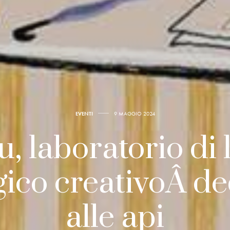
EVENTI
9 MAGGIO 2024
, laboratorio di 
gico creativoÂ de
alle api