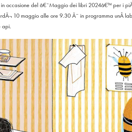
e in occasione del â€˜Maggio dei libri 2024â€™ per i piÃ¹
erdÃ¬ 10 maggio alle ore 9.30 Ã¨ in programma unÂ labor
 api.