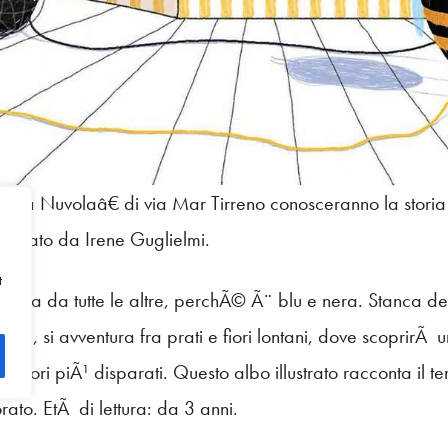
€œLa Nuvolaâ€ di via Mar Tirreno conosceranno la storia 
lustrato da Irene Guglielmi.
t
rsa da tutte le altre, perchÃ© Ã¨ blu e nera. Stanca degl
re, si avventura fra prati e fiori lontani, dove scoprirÃ 
 colori piÃ¹ disparati. Questo albo illustrato racconta il 
rato. EtÃ di lettura: da 3 anni.