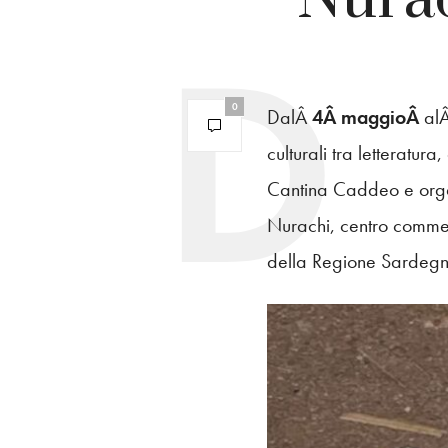
0
DalÂ
4Â maggioÂ
al
culturali tra letteratur
Cantina Caddeo e orga
Nurachi, centro commer
della Regione Sardeg