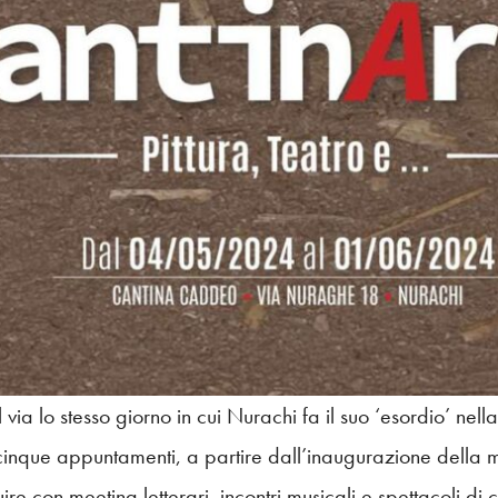
via lo stesso giorno in cui Nurachi fa il suo ‘esordio’ nel
in cinque appuntamenti, a partire dall’inaugurazione della 
re con meeting letterari, incontri musicali e spettacoli di 