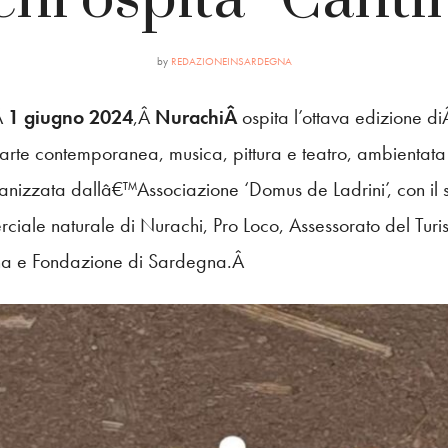
by
REDAZIONEINSARDEGNA
Â
1 giugno 2024
,Â
NurachiÂ
ospita l’ottava edizione d
a, arte contemporanea, musica, pittura e teatro, ambientata
nizzata dallâ€™Associazione ‘Domus de Ladrini’, con il 
ciale naturale di Nurachi, Pro Loco, Assessorato del Tur
na e Fondazione di Sardegna.Â