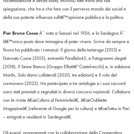
rocambolesche e senza sosta, finchÃ© tutto trova una sua
spiegazione, che ha a che fare con il perverso mondo dei social e
della sua potente influenza sullâ€™opinione pubblica e la politica.
Pier Bruno Cosso
Ã¨ nato a Sassari nel 1956, e la Sardegna Ã¨
lâ€™unico posto dove immagina di poter vivere. Scrive da sempre e
finora ha pubblicato i romanzi: Il giorno della tartaruga (2013) e
Dannato Cuore (2015), entrambi Parallelo45, e Fotogrammi slegati
(2018), Il Seme Bianco (Gruppo Elliotâ€“Castelvecchi) e, in edizione
Marlin, Solo danni collaterali (2020, tre edizioni) e Il volo del
cormorano (2023). Ha partecipato a tre antologie e i suoi racconti
sono stati premiati o segnalati in diversi concorsi nazionali. Collabora
con le riviste â€œCultura al Femminileâ€, â€œOubliette
Magazineâ€ (referente di Google per la cultura) e â€œTottus in Pari
– emigrati e residenti in Sardegnaâ€.
Gli eventi, programmati con la collaborazione della Cooperativa