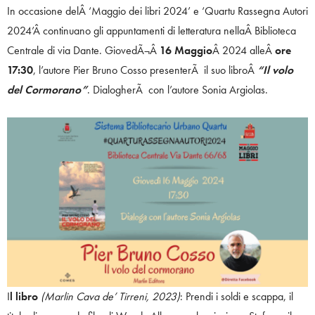
In occasione delÂ ‘Maggio dei libri 2024’ e ‘Quartu Rassegna Autori
2024’Â continuano gli appuntamenti di letteratura nellaÂ Biblioteca
Centrale di via Dante. GiovedÃ¬Â
16 Maggio
Â 2024 alleÂ
ore
17:30
, l’autore Pier Bruno Cosso presenterÃ il suo libroÂ
“Il volo
del Cormorano”
. DialogherÃ con l’autore Sonia Argiolas.
I
l libro
(Marlin Cava de’ Tirreni, 2023)
: Prendi i soldi e scappa, il