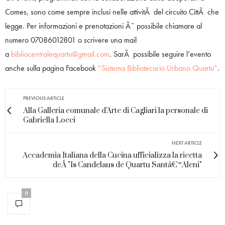
Comes, sono come sempre inclusi nelle attivitÃ del circuito CittÃ che
legge. Per informazioni e prenotazioni Ã¨ possibile chiamare al
numero 07086012801 o scrivere una mail
a
bibliocentralequartu@gmail.com
. SarÃ possibile seguire l’evento
anche sulla pagina Facebook
“Sistema Bibliotecario Urbano Quartu”
.
PREVIOUS ARTICLE
Alla Galleria comunale d'Arte di Cagliari la personale di
Gabriella Locci
NEXT ARTICLE
Accademia Italiana della Cucina ufficializza la ricetta
deÂ "Is Candelaus de Quartu Santâ€™Aleni"
0