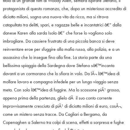
titolo di un grande film di Woody Allen, sembra ispirare Stefano, il
protagonista di questo romanzo, che, dopo un misterioso accredito di
diciotto milioni, sogna una nuova vita da ricco, ma si ritrova
catapultato tra delitti, spari, e ragazze belle e incantatrici â€“ dalla
danese Karen alla sarda Isola â€“ che forse lo vogliono solo
imbrogliare. Da cassiere frustrato di una piccola banca si deve
reinventare eroe per sfuggire alla mafia russa, alla polizia, e a un
assassino che lo insegue fino alla fine. La storia parte da una
bellissima spiaggia della Sardegna dove Stefano sâ€™incanta
davanti a un cormorano che lo sfiora in volo. Da lÃ¬ lâ€™idea di
mollare lavoro e compagna infedele per un lungo viaggio senza
meta. Con solo lâ€™idea di fuggire. Ma lo scossone piÃ¹ grosso,
appena prima della partenza, glielo dÃ il suo conto corrente
improvvisamente cresciuto di piÃ¹ di diciotto milioni di euro, cosÃ¬,
come un mistero senza tracce. Da Cagliari a Bergamo, da
Copenaghen a Salerno tra colpi di scena, effetti a sorpresa e fughe