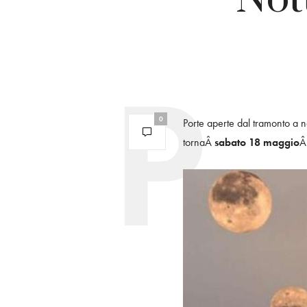
0
Porte aperte dal tramonto a 
tornaÂ
sabato 18 maggio
Â