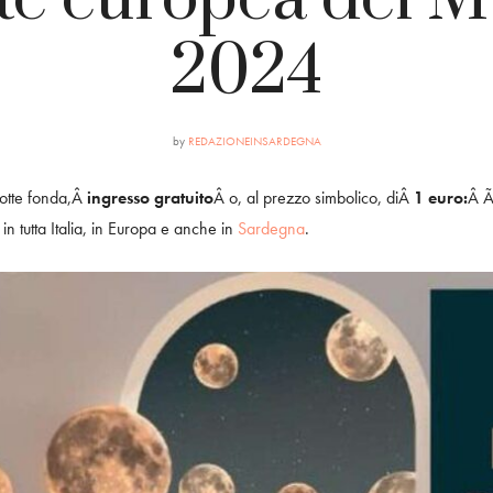
2024
by
REDAZIONEINSARDEGNA
notte fonda,Â
ingresso gratuito
Â o, al prezzo simbolico, diÂ
1 euro:
Â Ã
 in tutta Italia, in Europa e anche in
Sardegna
.