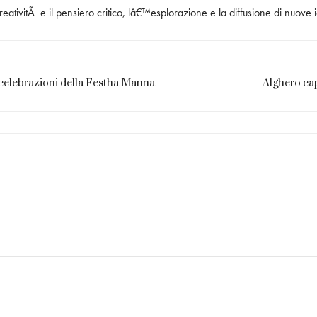
reativitÃ e il pensiero critico, lâ€™esplorazione e la diffusione di nuove 
e celebrazioni della Festha Manna
Alghero cap