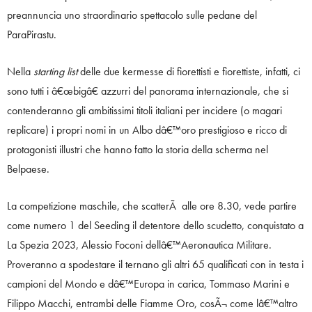
preannuncia uno straordinario spettacolo sulle pedane del
ParaPirastu.
Nella
starting list
delle due kermesse di fiorettisti e fiorettiste, infatti, ci
sono tutti i â€œbigâ€ azzurri del panorama internazionale, che si
contenderanno gli ambitissimi titoli italiani per incidere (o magari
replicare) i propri nomi in un Albo dâ€™oro prestigioso e ricco di
protagonisti illustri che hanno fatto la storia della scherma nel
Belpaese.
La competizione maschile, che scatterÃ alle ore 8.30, vede partire
come numero 1 del Seeding il detentore dello scudetto, conquistato a
La Spezia 2023, Alessio Foconi dellâ€™Aeronautica Militare.
Proveranno a spodestare il ternano gli altri 65 qualificati con in testa i
campioni del Mondo e dâ€™Europa in carica, Tommaso Marini e
Filippo Macchi, entrambi delle Fiamme Oro, cosÃ¬ come lâ€™altro