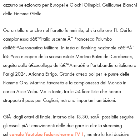
azzurro selezionato per Europei e Giochi Olimpici, Guillaume Bianchi
delle Fiamme Gialle.
Gara stellare anche nel fioretto femminile, al via alle ore 11. Qui la
campionessa dâ€™Italia uscente Ã¨ Francesca Palumbo
dellâ€™Aeronautica Militare. In testa al Ranking nazionale câ€™Ã¨
lâ€™oro europeo della scorsa estate Martina Batini dei Carabinieri,
seguita dalla â€œcollega dellâ€™Armaâ€ e Portabandiera italiana a
Parigi 2024, Arianna Errigo. Grande attesa poi per le punte delle
Fiamme Oro, Martina Favaretto e la campionessa del Mondo in
carica Alice Volpi. Ma in tante, tra le 54 fiorettiste che hanno
strappato il pass per Cagliari, nutrono importanti ambizioni.
GiÃ dagli ottavi di finale, intorno alle 13.30, sarÃ possibile seguire
gli assalti piÃ¹ emozionanti delle due gare in diretta streaming
sul
canale Youtube Federscherma TV 1
, mentre le fasi decisive