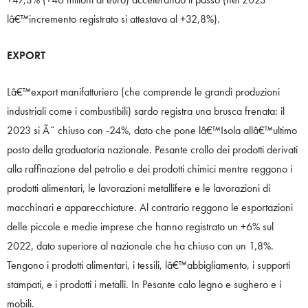
lâ€™incremento registrato si attestava al +32,8%).
EXPORT
Lâ€™export manifatturiero (che comprende le grandi produzioni
industriali come i combustibili) sardo registra una brusca frenata: il
2023 si Ã¨ chiuso con -24%, dato che pone lâ€™Isola allâ€™ultimo
posto della graduatoria nazionale. Pesante crollo dei prodotti derivati
alla raffinazione del petrolio e dei prodotti chimici mentre reggono i
prodotti alimentari, le lavorazioni metallifere e le lavorazioni di
macchinari e apparecchiature. Al contrario reggono le esportazioni
delle piccole e medie imprese che hanno registrato un +6% sul
2022, dato superiore al nazionale che ha chiuso con un 1,8%.
Tengono i prodotti alimentari, i tessili, lâ€™abbigliamento, i supporti
stampati, e i prodotti i metalli. In Pesante calo legno e sughero e i
mobili.