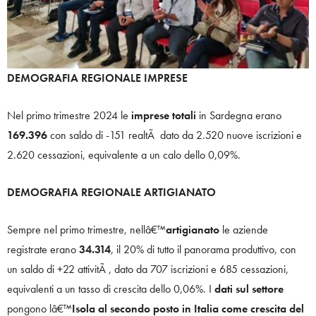
DEMOGRAFIA REGIONALE IMPRESE
Nel primo trimestre 2024 le
imprese totali
in Sardegna erano
169.396
con saldo di -151 realtÃ dato da 2.520 nuove iscrizioni e
2.620 cessazioni, equivalente a un calo dello 0,09%.
DEMOGRAFIA REGIONALE ARTIGIANATO
Sempre nel primo trimestre, nellâ€™
artigianato
le aziende
registrate erano
34.314
, il 20% di tutto il panorama produttivo, con
un saldo di +22 attivitÃ , dato da 707 iscrizioni e 685 cessazioni,
equivalenti a un tasso di crescita dello 0,06%. I
dati sul settore
pongono lâ€™
Isola al secondo posto in Italia come crescita del