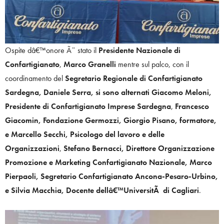
Ospite dâ€™onore Ã¨ stato il
Presidente Nazionale di
Confartigianato
,
Marco Granelli
mentre sul palco, con il
coordinamento del
Segretario Regionale di Confartigianato
Sardegna, Daniele Serra, si sono alternati Giacomo Meloni,
Presidente di Confartigianato Imprese Sardegna
,
Francesco
Giacomin, Fondazione Germozzi, Giorgio Pisano, formatore,
e Marcello Secchi, Psicologo del lavoro e delle
Organizzazioni
,
Stefano Bernacci, Direttore Organizzazione
Promozione e Marketing Confartigianato Nazionale, Marco
Pierpaoli, Segretario Confartigianato Ancona-Pesaro-Urbino,
e Silvia Macchia, Docente dellâ€™UniversitÃ di Cagliari
.