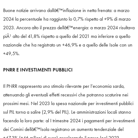
Buone notizie arrivano dallâ€™inflazione in netta frenata: a marzo
2024 la percentuale ha raggiunto lo 0,7% rispetto al +9% di marzo
2023. Ancora alto il prezzo dellâ€™energia: a marzo 2024 risultava
piÃ¹ alto del 41,8% rispetto a quello del 2021 ma inferiore a quello
nazionale che ha registrato un +46,9% e a quello delle Isole con un
+49,5%.
PNRR E INVESTIMENTI PUBBLICI
Il PNRR rappresenta uno stimolo rilevante per l’economia sarda,
attenuando gli eventuali effetti recessivi che potranno scaturire nei
prossimi mesi. Nel 2023 la spesa nazionale per investimenti pubblici
sul PIL torna a salire (2,9% del PIL). Le amministrazioni locali stanno
facendo la loro parte: al I trimestre 2024 i pagamenti per investimenti
dei Comini dellâ€™Isola registrano un aumento tendenziale del
+47,3% (+46 milioni di euro) accelerando il passo (nel 2023