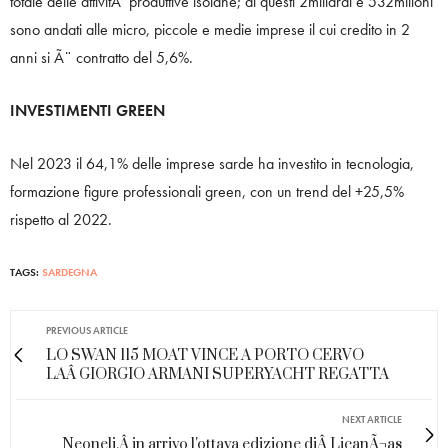
totale delle attivitÃ produttive isolane; di questi 2miliardi e 532milioni
sono andati alle micro, piccole e medie imprese il cui credito in 2
anni si Ã¨ contratto del 5,6%.
INVESTIMENTI GREEN
Nel 2023 il 64,1% delle imprese sarde ha investito in tecnologia,
formazione figure professionali green, con un trend del +25,5%
rispetto al 2022.
TAGS:
SARDEGNA
PREVIOUS ARTICLE
LO SWAN 115 MOAT VINCE A PORTO CERVO
LAÂ GIORGIO ARMANI SUPERYACHT REGATTA
NEXT ARTICLE
Neoneli,Â in arrivo l'ottava edizione diÂ LicanÃ¬as