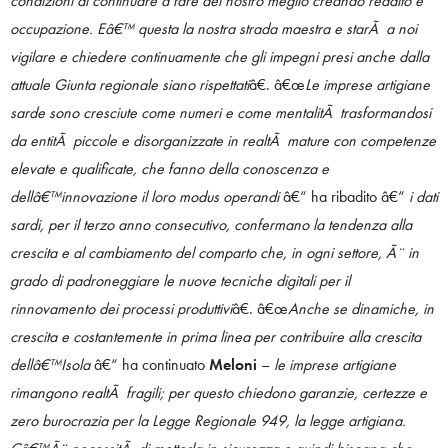
condizioni di continuare a fare del nostro meglio creando reddito e
occupazione. Eâ€™ questa la nostra strada maestra e starÃ a noi
vigilare e chiedere continuamente che gli impegni presi anche dalla
attuale Giunta regionale siano rispettati
â€. â€œ
Le imprese artigiane
sarde sono cresciute come numeri e come mentalitÃ trasformandosi
da entitÃ piccole e disorganizzate in realtÃ mature con competenze
elevate e qualificate, che fanno della conoscenza e
dellâ€™innovazione il loro modus operandi
â€“ ha ribadito â€“
i dati
sardi, per il terzo anno consecutivo, confermano la tendenza alla
crescita e al cambiamento del comparto che, in ogni settore, Ã¨ in
grado di padroneggiare le nuove tecniche digitali per il
rinnovamento dei processi produttivi
â€. â€œ
Anche se dinamiche, in
crescita e costantemente in prima linea per contribuire alla crescita
dellâ€™Isola
â€“ ha continuato
Meloni
–
le imprese artigiane
rimangono realtÃ fragili; per questo chiedono garanzie, certezze e
zero burocrazia per la Legge Regionale 949, la legge artigiana.