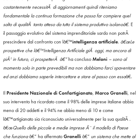
costantemente necessitÃ di aggiornamenti quindi riteniamo
fondamentale la continua formazione che possa far compiere quel
salto di qualitÃ tanto atteso da tutto il sistema produttivo isolanoâ€.
E
il passaggio evolutivo del sistema imprenditoriale sardo non potrÃ
prescindere dal confronto con lâ€™
intelligenza artificiale
.
â€œLe
prospettive che lâ€™Intelligenza Artificiale giÃ oggi, ma ancora di
piÃ¹ in futuro, ci prospetterÃ â€“
ha concluso
Meloni
– sono al
momento solo in parte prevedibili ma non dobbiamo farci spaventare
ed anzi dobbiamo saperle intercettare e stare al passo con essa
â€.
Il
Presidente Nazionale di Confartigianato
,
Marco Granelli
, nel
suo intervento ha ricordato come il 98% delle imprese italiane abbia
meno di 20 addetti e il 94% ne abbia meno di 10 e come
lâ€™artigianato sia riconosciuto universalmente per la sua qualitÃ .
â€œ
Quello delle piccole e medie imprese Ã¨ il modello di Paese
che funziona
â€“ ha affermato
Granelli
â€“
un sistema che mette al