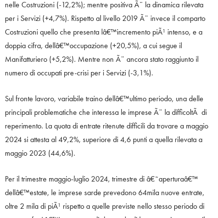
nelle Costruzioni (-12,2%); mentre positiva Ã¨ la dinamica rilevata
per i Servizi (+4,7%). Rispetto al livello 2019 Ã¨ invece il comparto
Costruzioni quello che presenta lâ€™incremento piÃ¹ intenso, e a
doppia cifra, dellâ€™occupazione (+20,5%), a cui segue il
Manifatturiero (+5,2%). Mentre non Ã¨ ancora stato raggiunto il
numero di occupati pre-crisi per i Servizi (-3,1%).
Sul fronte lavoro, variabile traino dellâ€™ultimo periodo, una delle
principali problematiche che interessa le imprese Ã¨ la difficoltÃ di
reperimento. La quota di entrate ritenute difficili da trovare a maggio
2024 si attesta al 49,2%, superiore di 4,6 punti a quella rilevata a
maggio 2023 (44,6%).
Per il trimestre maggio-luglio 2024, trimestre di â€˜aperturaâ€™
dellâ€™estate, le imprese sarde prevedono 64mila nuove entrate,
oltre 2 mila di piÃ¹ rispetto a quelle previste nello stesso periodo di