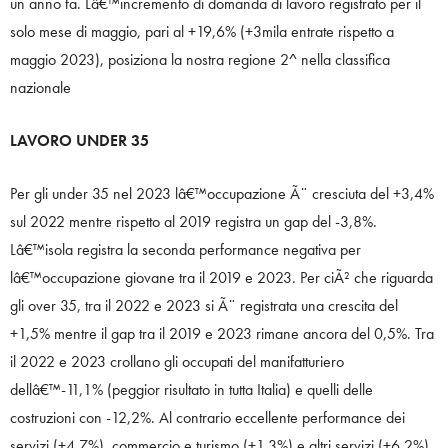
un anno fa. Lâ€™incremento di domanda di lavoro registrato per il
solo mese di maggio, pari al +19,6% (+3mila entrate rispetto a
maggio 2023), posiziona la nostra regione 2^ nella classifica
nazionale
LAVORO UNDER 35
Per gli under 35 nel 2023 lâ€™occupazione Ã¨ cresciuta del +3,4%
sul 2022 mentre rispetto al 2019 registra un gap del -3,8%.
Lâ€™isola registra la seconda performance negativa per
lâ€™occupazione giovane tra il 2019 e 2023. Per ciÃ² che riguarda
gli over 35, tra il 2022 e 2023 si Ã¨ registrata una crescita del
+1,5% mentre il gap tra il 2019 e 2023 rimane ancora del 0,5%. Tra
il 2022 e 2023 crollano gli occupati del manifatturiero
dellâ€™-11,1% (peggior risultato in tutta Italia) e quelli delle
costruzioni con -12,2%. Al contrario eccellente performance dei
servizi (+4,7%), commercio e turismo (+1,3%) e altri servizi (+6,2%).