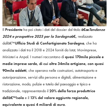
Il
Presidente
ha poi citato i dati del dossier dal titolo
â€œ
Tendenze
2024 e prospettive 2025 per la Sardegna
â€,
realizzato
dallâ€™
Ufficio Studi di Confartigianato Sardegna
, che ha
analizzato i dati tra il 2018 e 2024 forniti da Istat, Movimprese,
Ministeri e Anpal. I numeri raccontano di
quasi 170mila piccole e
medie imprese sarde, di cui oltre 34mila artigiane, con quasi
90mila addetti
, che operano nelle costruzioni, autotrasporto e
autoriparazione, servizi alla persona e digitali, alimentazione e
ristorazione, moda, pulizie e tutela del paesaggio e tipico e
tradizionale, rappresentando il
20% della forza produttrice
dellâ€™Isola
e il
13% del valore aggiunto regionale,
equivalente a quasi 4 miliardi di euro
.