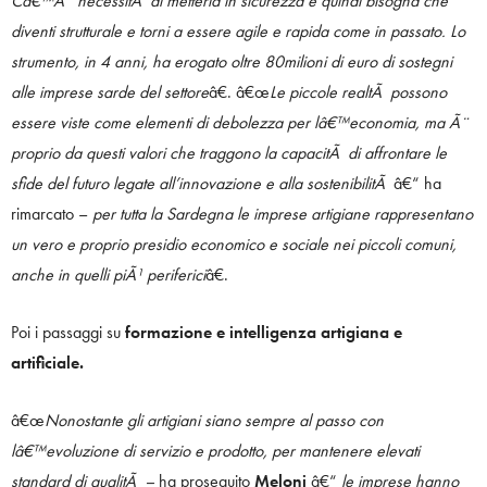
Câ€™Ã¨ necessitÃ di metterla in sicurezza e quindi bisogna che
diventi strutturale e torni a essere agile e rapida come in passato. Lo
strumento, in 4 anni, ha erogato oltre 80milioni di euro di sostegni
alle imprese sarde del settore
â€. â€œ
Le piccole realtÃ possono
essere viste come elementi di debolezza per lâ€™economia, ma Ã¨
proprio da questi valori che traggono la capacitÃ di affrontare le
sfide del futuro legate all’innovazione e alla sostenibilitÃ
â€“ ha
rimarcato –
per tutta la Sardegna le imprese artigiane rappresentano
un vero e proprio presidio economico e sociale nei piccoli comuni,
anche in quelli piÃ¹ periferici
â€.
Poi i passaggi su
formazione e intelligenza artigiana e
artificiale.
â€œ
Nonostante gli artigiani siano sempre al passo con
lâ€™evoluzione di servizio e prodotto, per mantenere elevati
standard di qualitÃ –
ha proseguito
Meloni
â€“
le imprese hanno