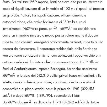
Stato. Per valutare lâ€™impatto, basti pensare che per un intervento
totale di riqualificazione di un immobile di 100 metri quadri si innesca
un giro dâ€™affari, tra riqualificazione, efficientamento e
autoproduzione, che arriva facilmente ai 150mila euro di
investimento. Dâ€™altra parte, perÃ², câ€™Ã¨ da considerare
come un immobile rimesso a nuovo possa valere anche il doppio
rispetto, con consumi energetici praticamente azzerati, rispetto a uno
ancora da ristrutturare. Il panorama residenziale della Sardegna
versa ancora condizioni critiche, con abitazioni troppo vecchie e in
cattive condizioni di salute e che consumano troppo. Lâ€™Ufficio
Studi di Confartigianato Imprese Sardegna, ha anche analizzato
lâ€™etÃ e lo stato dei 512.310 edifici privati (case unifamiliari, ville,
villette, case a schiera, palazzine, condomini anche con attivitÃ
economiche al piano strada) costruiti prima del 1981 (322.515
unitÃ ) e dopo lâ€™81 (189.795), secondo dati Istat.
Dallâ€™indagine Ã¨ risultato che il 17% (87.262 edifici) del totale