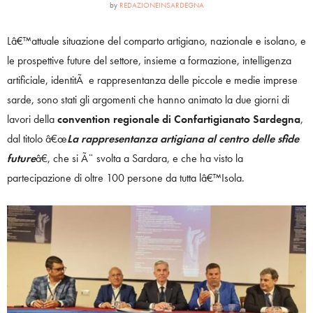
by
REDAZIONEINSARDEGNA
Lâ€™attuale situazione del comparto artigiano, nazionale e isolano, e
le prospettive future del settore, insieme a formazione, intelligenza
artificiale, identitÃ e rappresentanza delle piccole e medie imprese
sarde, sono stati gli argomenti che hanno animato la due giorni di
lavori della
convention regionale di Confartigianato Sardegna
,
dal titolo â€œ
La rappresentanza artigiana al centro delle sfide
future
â€, che si Ã¨ svolta a Sardara, e che ha visto la
partecipazione di oltre 100 persone da tutta lâ€™Isola.