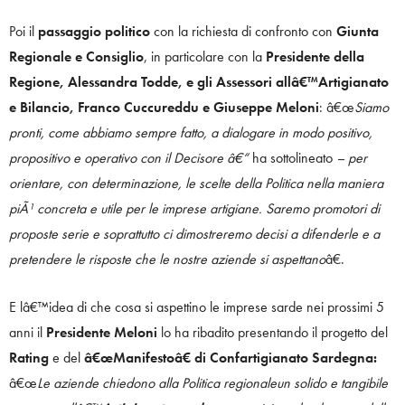
Poi il
passaggio politico
con la richiesta di confronto con
Giunta
Regionale e Consiglio
, in particolare con la
Presidente della
Regione, Alessandra Todde, e gli Assessori allâ€™Artigianato
e Bilancio, Franco Cuccureddu e Giuseppe Meloni
: â€œ
Siamo
pronti, come abbiamo sempre fatto, a dialogare in modo positivo,
propositivo e operativo con il Decisore â€“
ha sottolineato
– per
orientare, con determinazione, le scelte della Politica nella maniera
piÃ¹ concreta e utile per le imprese artigiane. Saremo promotori di
proposte serie e soprattutto ci dimostreremo decisi a difenderle e a
pretendere le risposte che le nostre aziende si aspettano
â€.
E lâ€™idea di che cosa si aspettino le imprese sarde nei prossimi 5
anni il
Presidente Meloni
lo ha ribadito presentando il progetto del
Rating
e del
â€œManifestoâ€ di Confartigianato Sardegna:
â€œ
Le aziende chiedono alla Politica regionaleun solido e tangibile