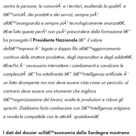
centro le persone, le comunitÃ e i territori, esaltando la qualitÃ e
lâ€™unicitÃ dei prodotti e dei servizi, sempre piÃ¹
allâ€™avanguardia e sempre piÃ¹ tecnologicamente avanzati
â€.
â€œ
Tutto questo perÃ² non puÃ² prescindere dalla formazione
â€“
ha proseguito il
Presidente Nazionale
â€“
il valore
dellâ€™impresa Ã¨ legata a doppio filo allâ€™aggiornamento
continuo delle strutture produttive, degli imprenditori e degli addetti
â€.
â€œ
Poi Ã¨ necessario intercettare i cambiamenti e cavalcare le
complessitÃ â€“
ha sottolineato â€“
lâ€™Intelligenza artificiale Ã¨
un fatto dirompente ma non deve essere vista come un pericolo; al
contrario deve essere uno strumento che migliora
lâ€™organizzazione del lavoro, esalta le produzioni e riduce gli
sprechi. Dobbiamo farla combaciare con lâ€™intelligenza artigiana
e renderla compatibile con le attivitÃ quotidianeâ€.
I dati del dossier sullâ€™economia della Sardegna mostrano