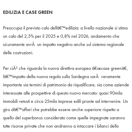
EDILIZIA E CASE GREEN
Preoccupa il previsto calo dellâ€™edilizia: a livello nazionale si stima
un calo del 2,5% per il 2025 e 0,8% nel 2026, andamento che
sicuramente avrÃ un impatto negativo anche sul sistema regionale
delle costruzioni.
Per ciÃ² che riguarda la nuova direttiva europea â€œcase greenâ€,
lâ€™impatto della nuova regola sulla Sardegna sarÃ veramente
importante sia termini di patrimonio da riqualificare, sia come aziende
interessate alle prospettive di questo nuovo mercato: quasi 90mila
immobili vetusti e circa 25mila imprese edili pronte ad intervenire. Un
giro dâ€™affari che potrebbe essere anche superiore rispetto a
quello del superbonus considerato come quelle impegnate saranno
tutte risorse private che non andranno a intaccare i bilanci dello