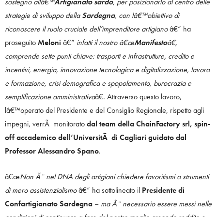
sostegno allâ€™
Artigianato sardo
, per posizionarlo al centro delle
strategie di sviluppo della
Sardegna
, con lâ€™obiettivo di
riconoscere il ruolo cruciale dell’imprenditore artigiano
â€“ ha
proseguito
Meloni
â€“
infatti il nostro â€œ
Manifesto
â€,
comprende sette punti chiave: trasporti e infrastrutture, credito e
incentivi, energia, innovazione tecnologica e digitalizzazione, lavoro
e formazione, crisi demografica e spopolamento, burocrazia e
semplificazione amministrativa
â€. Attraverso questo lavoro,
lâ€™operato del Presidente e del Consiglio Regionale, rispetto agli
impegni, verrÃ monitorato
dal team della
ChainFactory srl, spin-
off accademico dell’UniversitÃ di Cagliari guidato dal
Professor Alessandro Spano
.
â€œ
Non Ã¨ nel DNA degli artigiani chiedere favoritismi o strumenti
di mero assistenzialismo
â€“ ha sottolineato il
Presidente di
Confartigianato Sardegna
–
ma Ã¨ necessario essere messi nelle