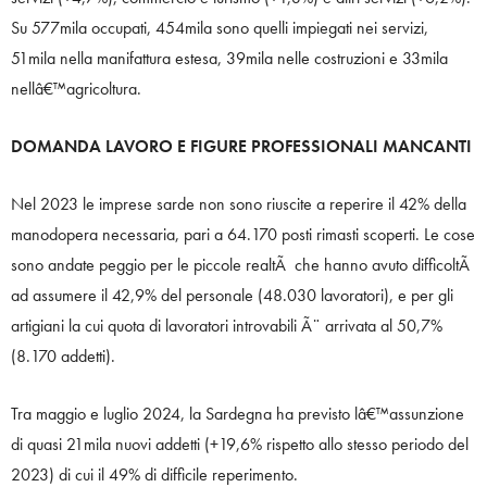
Su 577mila occupati, 454mila sono quelli impiegati nei servizi,
51mila nella manifattura estesa, 39mila nelle costruzioni e 33mila
nellâ€™agricoltura.
DOMANDA LAVORO E FIGURE PROFESSIONALI MANCANTI
Nel 2023 le imprese sarde non sono riuscite a reperire il 42% della
manodopera necessaria, pari a 64.170 posti rimasti scoperti. Le cose
sono andate peggio per le piccole realtÃ che hanno avuto difficoltÃ
ad assumere il 42,9% del personale (48.030 lavoratori), e per gli
artigiani la cui quota di lavoratori introvabili Ã¨ arrivata al 50,7%
(8.170 addetti).
Tra maggio e luglio 2024, la Sardegna ha previsto lâ€™assunzione
di quasi 21mila nuovi addetti (+19,6% rispetto allo stesso periodo del
2023) di cui il 49% di difficile reperimento.