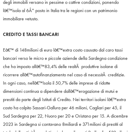
degli immobili versano in pessime o cattive condizioni, ponendo
lâ€™isola al 6Â° posto in Italia tra le regioni con un patrimonio
immobiliare vetusto.
CREDITO E TASSI BANCARI
Eâ€™ di 148milioni di euro lâ€™extra costo causato dal caro tassi
bancari verso le micro e piccole aziende della Sardegna condizione
che ha imposto allâ€™83,4% delle realtÃ produttive isolane di
ricorrere allâ€™autofinanziamento nel caso di necessitÃ creditizie.
In ogni caso, nellâ€™Isola il 50,7% delle imprese di ridotte
dimensioni continua a dipendere dallâ€™erogazione di mutui e
prestiti da parte degli Istituti di Credito. Nei territori isolani lâ€™extra
costo ha colpito Sassari-Gallura per 46 milioni, Cagliari per 45, il
Sud Sardegna per 22, Nuoro per 20 e Oristano per 15. A dicembre
2023 in Sardegna si contavano 8miliardi e 371milioni di prestiti al