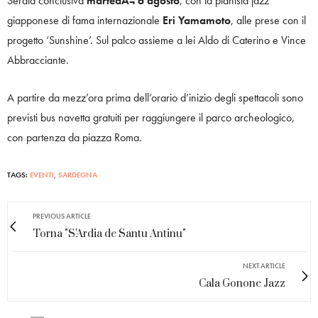
Serata conclusiva
martedÃ¬ 6 agosto
, con la pianista jazz
giapponese di fama internazionale
Eri Yamamoto
, alle prese con il
progetto ‘Sunshine’. Sul palco assieme a lei Aldo di Caterino e Vince
Abbracciante.
A partire da mezz’ora prima dell’orario d’inizio degli spettacoli sono
previsti bus navetta gratuiti per raggiungere il parco archeologico,
con partenza da piazza Roma.
TAGS:
EVENTI
,
SARDEGNA
PREVIOUS ARTICLE
Torna "S'Ardia de Santu Antinu"
NEXT ARTICLE
Cala Gonone Jazz