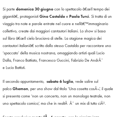
Si parte
domenica 30 giugno
con lo spettacolo â€œIl tempo dei
gigantiâ€, protagonisti
Gino Castaldo
e
Paola Turci
. Si tratta di un
viaggio tra note e parole entrate nel cuore e nellâ€™immaginario
collettivo, create dai maggiori cantautori italiani. Lo show si basa
sul libro â€œIl cielo bruciava di stelle. La stagione magica dei
cantautori italianiâ€ scritto dallo stesso Castaldo per raccontare uno
‘spaccato’ della musica nostrana, omaggiando artisti quali Lucio
Dalla, Franco Battiato, Francesco Guccini, Fabrizio De AndrÃ¨
e Lucio Battisti.
Il secondo appuntamento,
sabato 6 luglio
, vede salire sul
palco
Ghemon
, per uno show dal titolo ‘Una cosetta cosÃ¬’, il quale
si presenta come ‘non un concerto, non un monologo teatrale, non
uno spettacolo comico’, ma che in realtÃ Ã¨ un mix di tutto ciÃ².