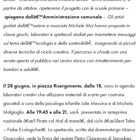
partire da ottobre, ripeteremo il progetto con le scuole primarie –
spiegano dallâ€™Amministrazione comunale
-. Gli artisti
guidati dallâ€™autore e musicista Michele Moi hanno proposto in
classe giochi, laboratori e spettacoli studiati per trasmettere messaggi
sul tema dellâ€™ecologia e della sostenibilitÃ , insegnando ai piccoli
diverse tecniche di riciclo creativo. Il percorso si chiude con una
serata aperta al pubblico nel centro storico con intrattenimento per
bambini e adulti
â€.
Il 28 giugno, in piazza Risorgimento
,
dalle 18,
sono in agenda
laboratori creativi che utilizzano materiali di scarto per costruire
giocattoli a cura della psicologa infantile Julie Messina e di Michela
Malgioglio.
Alle 19:45 e alle 21,
sarÃ presentato in anteprima
nazionale â€œIl Pirata col Mal di mareâ€, dal ciclo â€œSilent Tales
– Fiabe Ecologicheâ€. Lo spettacolo, scritto dal drammaturgo Marco
Gnaccolini, vede la firma del regista Pietro Chiarenza di Sprookjes