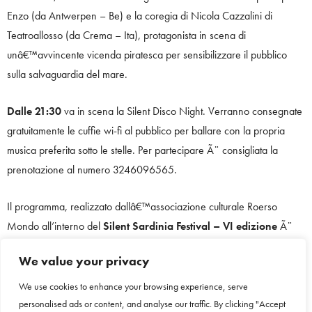
Enzo (da Antwerpen – Be) e la coregia di Nicola Cazzalini di
Teatroallosso (da Crema – Ita), protagonista in scena di
unâ€™avvincente vicenda piratesca per sensibilizzare il pubblico
sulla salvaguardia del mare.
Dalle 21:30
va in scena la Silent Disco Night. Verranno consegnate
gratuitamente le cuffie wi-fi al pubblico per ballare con la propria
musica preferita sotto le stelle. Per partecipare Ã¨ consigliata la
prenotazione al numero 3246096565.
Il programma, realizzato dallâ€™associazione culturale Roerso
Mondo all’interno del
Silent Sardinia Festival – VI edizione
Ã¨
sostenuto da MIC – Direzione Generale CreativitÃ Culturalle, PNRR
We value your privacy
TOCC Azione B2, Comune di Arzachena e Fondazione di Sardegna.
We use cookies to enhance your browsing experience, serve
TAGS:
EVENTI
,
SARDEGNA
personalised ads or content, and analyse our traffic. By clicking "Accept