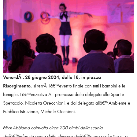
VenerdÃ¬ 28 giugno 2024, dalle 18, in piazza
Risorgimento,
si terrÃ lâ€™evento finale con tutti i bambini e le
famiglie. Lâ€™iniziativa Ã¨ promossa dalla delegata allo Sport e
Spettacolo, Nicoletta Orecchioni, e dal delegato allâ€™Ambiente e
Pubblica Istruzione, Michele Occhioni.
â€œ
Abbiamo coinvolto circa 200 bimbi della scuola
dellâ€™infanzia prima della chiusura dellâ€™anno scolastico e, a