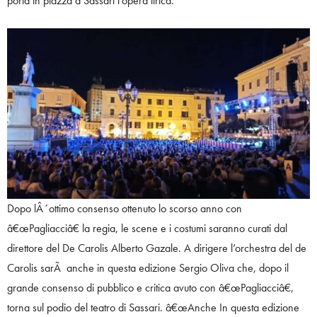
porta in piazza a Sassari l’opera lirica.
Dopo lÂ´ottimo consenso ottenuto lo scorso anno con
â€œPagliacciâ€ la regia, le scene e i costumi saranno curati dal
direttore del De Carolis Alberto Gazale. A dirigere l’orchestra del de
Carolis sarÃ anche in questa edizione Sergio Oliva che, dopo il
grande consenso di pubblico e critica avuto con â€œPagliacciâ€,
torna sul podio del teatro di Sassari. â€œAnche In questa edizione