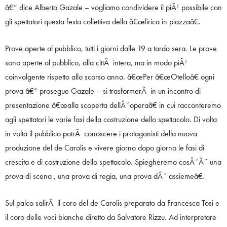
â€“ dice Alberto Gazale – vogliamo condividere il piÃ¹ possibile con
gli spettatori questa festa collettiva della â€œlirica in piazzaâ€.
Prove aperte al pubblico, tutti i giorni dalle 19 a tarda sera. Le prove
sono aperte al pubblico, alla cittÃ intera, ma in modo piÃ¹
coinvolgente rispetto allo scorso anno. â€œPer â€œOtelloâ€ ogni
prova â€“ prosegue Gazale – si trasformerÃ in un incontro di
presentazione â€œalla scoperta dellÂ´operaâ€ in cui racconteremo
agli spettatori le varie fasi della costruzione dello spettacolo. Di volta
in volta il pubblico potrÃ conoscere i protagonisti della nuova
produzione del de Carolis e vivere giorno dopo giorno le fasi di
crescita e di costruzione dello spettacolo. Spiegheremo cosÂ´Ã¨ una
prova di scena , una prova di regia, una prova dÂ´ assiemeâ€.
Sul palco salirÃ il coro del de Carolis preparato da Francesca Tosi e
il coro delle voci bianche diretto da Salvatore Rizzu. Ad interpretare