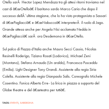
Otello sarÃ Hector Lopez Mendoza tra gli attesi ritorni troviamo nel
cast di â€œOtelloâ€ il baritono sardo Marco Caria che dopo il
successo dellÂ´ultima stagione, che lo ha visto protagonista a Sassari
di â€œPagliacciâ€ e â€œNabuccoâ€ interpreterÃ il ruolo di Jago.
Grande attesa anche per Angela Nisi acclamata Nedda in
â€œPagliacciâ€ sarÃ ora Desdemona in â€œOtello.
Sul palco di Piazza d’Italia anche Mauro Secci Cassio, Nicolas
Resinelli Roderigo, Tiziano Rosati (Lodovico), Michael Zeni
(Montano), Stefano Arnaudo (Un araldo), Francesca Pusceddu
(Emilia). Light Designer Tony Grandi. Assistente alla regia Siria
Colella. Assistente alla regia Gianpaolo Salis. Coreografo Michele
Cosentino. Fonica Alberto Erre- La lirica in piazza a supporto del
Globe theatre e del â€œteatro per tuttiâ€.
TAGS:
EVENTI
,
SARDEGNA