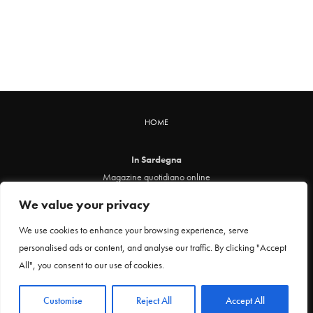
HOME
In Sardegna
Magazine quotidiano online
info@insardegna.online
We value your privacy
Direttore responsabile ed editore: Claudia Marin
Piazza Santa Chiara, 49 - 00186 - Roma
We use cookies to enhance your browsing experience, serve
P.IVA 12912621005
personalised ads or content, and analyse our traffic. By clicking "Accept
Testata online registrata al Tribunale di Roma al n. 29 del 24 febbraio 2021
All", you consent to our use of cookies.
Privacy Policy
Customise
Reject All
Accept All