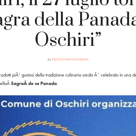
agra della Panada
Oschiri”
by
REDAZIONEINSARDEGNA
rodotti piÃ¹ gustosi della tradizione culinaria sarda Ã¨ celebrato in una de
dellaÂ
SagraÂ de sa Panada
.