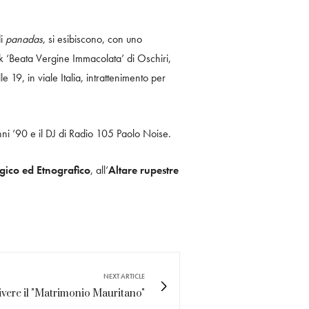
di
panadas
, si esibiscono, con uno
olk ‘Beata Vergine Immacolata’ di Oschiri,
e 19, in viale Italia, intrattenimento per
nni ’90 e il DJ di Radio 105 Paolo Noise.
ico ed Etnografico
, all’
Altare rupestre
NEXT ARTICLE
vivere il "Matrimonio Mauritano"