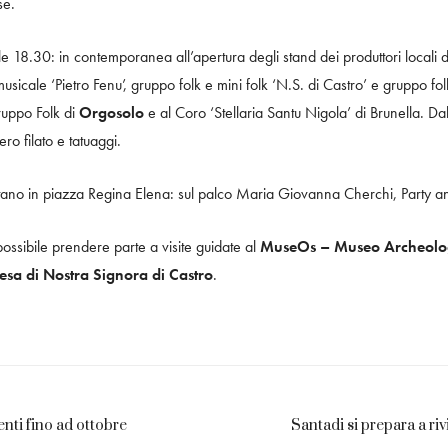
se.
le 18.30: in contemporanea all’apertura degli stand dei produttori locali 
usicale ‘Pietro Fenu’, gruppo folk e mini folk ‘N.S. di Castro’ e gruppo f
ruppo Folk di
Orgosolo
e al Coro ‘Stellaria Santu Nigola’ di Brunella. Dall
ro filato e tatuaggi.
postano in piazza Regina Elena: sul palco Maria Giovanna Cherchi, Party a
possibile prendere parte a visite guidate al
MuseOs – Museo Archeolog
esa di Nostra Signora di Castro
.
enti fino ad ottobre
Santadi si prepara a ri