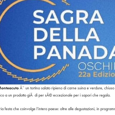
onteacuto
Ã¨ un tortino salato ripieno di carne suina e verdure, chiu
ico a un prodotto giÃ di per sÃ© eccezionale per i sapori che regala.
a festa che coinvolge l’intero paese: oltre alle degustazioni, in programm