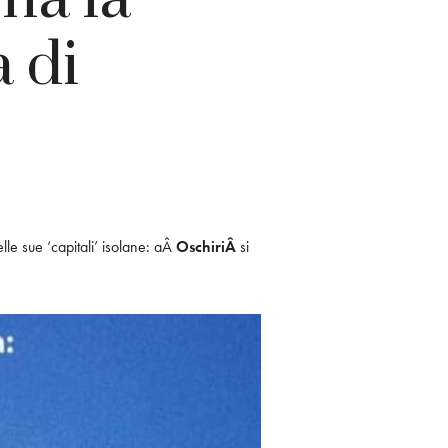
 di
lle sue ‘capitali’ isolane: aÂ
OschiriÂ
si