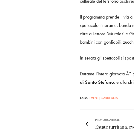
culturale del territorio oschire
Il programma prende il via al
spettacolo itinerante, banda m
oltre a Tenore ‘Murales’ e G
bambini con gonfiabili, zucche
In serata gli spettacoli si s
Durante l’intera giornata Ã¨ 
di Santo Stefano
, e alla
chi
TAGS:
EVENTI
,
SARDEGNA
PREVIOUS ARTICLE
Estate turritana, ev