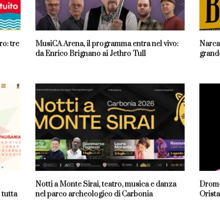
o: tre
MusiCA Arena, il programma entra nel vivo:
Narcao
da Enrico Brignano ai Jethro Tull
grande
Notti a Monte Sirai, teatro, musica e danza
Dromo
 tutta
nel parco archeologico di Carbonia
Orista