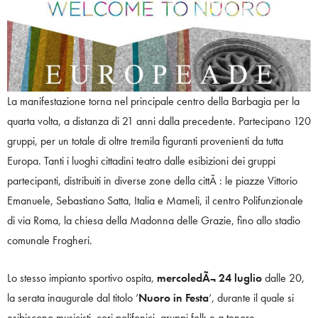
La manifestazione torna nel principale centro della Barbagia per la
quarta volta, a distanza di 21 anni dalla precedente. Partecipano 120
gruppi, per un totale di oltre tremila figuranti provenienti da tutta
Europa. Tanti i luoghi cittadini teatro dalle esibizioni dei gruppi
partecipanti, distribuiti in diverse zone della cittÃ : le piazze Vittorio
Emanuele, Sebastiano Satta, Italia e Mameli, il centro Polifunzionale
di via Roma, la chiesa della Madonna delle Grazie, fino allo stadio
comunale Frogheri.
Lo stesso impianto sportivo ospita,
mercoledÃ¬ 24 luglio
dalle 20,
la serata inaugurale dal titolo ‘
Nuoro in Festa
‘, durante il quale si
esibiscono musicisti, cori polifonici, gruppi folk e a tenore.