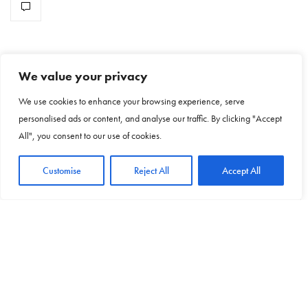
NO COMMENTS YET
We value your privacy
We use cookies to enhance your browsing experience, serve
Leave a Reply
personalised ads or content, and analyse our traffic. By clicking "Accept
All", you consent to our use of cookies.
Your email address will not be published.
Customise
Reject All
Accept All