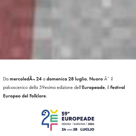
Da
mercoledÃ¬ 24
a
domenica 28 luglio
,
Nuoro
Ã¨ il
palcoscenico della 59esima edizione dell’
Europeade
, il
Festival
Europeo del Folklore
.