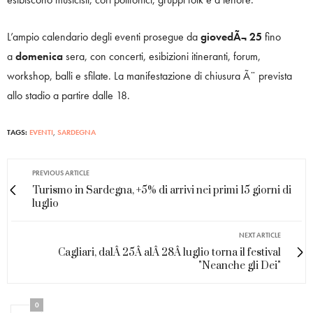
L’ampio calendario degli eventi prosegue da
giovedÃ¬ 25
fino
a
domenica
sera, con concerti, esibizioni itineranti, forum,
workshop, balli e sfilate. La manifestazione di chiusura Ã¨ prevista
allo stadio a partire dalle 18.
TAGS:
EVENTI
,
SARDEGNA
PREVIOUS ARTICLE
Turismo in Sardegna, +5% di arrivi nei primi 15 giorni di
luglio
NEXT ARTICLE
Cagliari, dalÂ 25Â alÂ 28Â luglio torna il festival
"Neanche gli Dei"
0