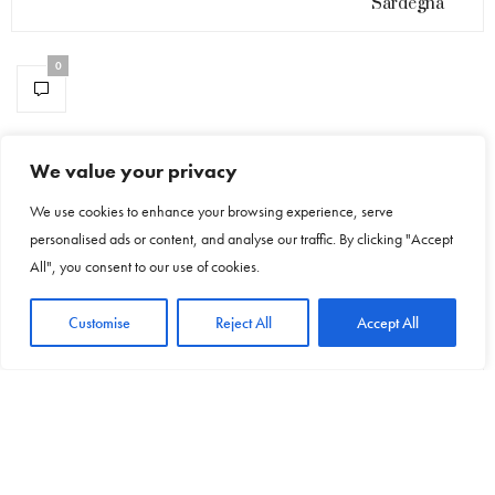
Sardegna
0
We value your privacy
NO COMMENTS YET
We use cookies to enhance your browsing experience, serve
personalised ads or content, and analyse our traffic. By clicking "Accept
Leave a Reply
All", you consent to our use of cookies.
Your email address will not be published.
Customise
Reject All
Accept All