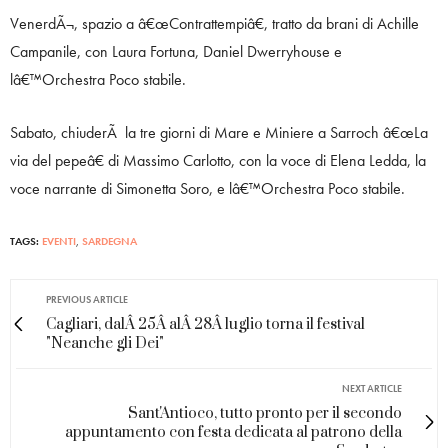
VenerdÃ¬, spazio a â€œContrattempiâ€, tratto da brani di Achille
Campanile, con Laura Fortuna, Daniel Dwerryhouse e
lâ€™Orchestra Poco stabile.
Sabato, chiuderÃ la tre giorni di Mare e Miniere a Sarroch â€œLa
via del pepeâ€ di Massimo Carlotto, con la voce di Elena Ledda, la
voce narrante di Simonetta Soro, e lâ€™Orchestra Poco stabile.
TAGS:
EVENTI
,
SARDEGNA
PREVIOUS ARTICLE
Cagliari, dalÂ 25Â alÂ 28Â luglio torna il festival
"Neanche gli Dei"
NEXT ARTICLE
Sant'Antioco, tutto pronto per il secondo
appuntamento con festa dedicata al patrono della